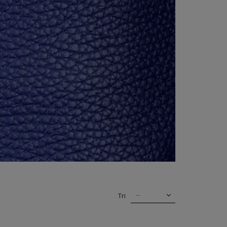
--
Tri