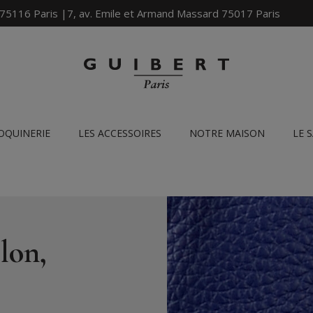
 75116 Paris |7, av. Emile et Armand Massard 75017 Paris
OQUINERIE
LES ACCESSOIRES
NOTRE MAISON
LE 
lon,