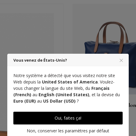
Vous venez de États-Unis?
Acheter
Notre système a détecté que vous visitez notre site
Voir
Web depuis la
United States of America
. Voulez-
vous changer la langue du site Web, du
Français
(French)
au
English (United States)
, et la devise du
Euro (EUR)
au
US Dollar (USD)
?
Polo Grooming FS taurillon,
550 €
Oui, faites ça!
r
Non, conserver les paramètres par défaut