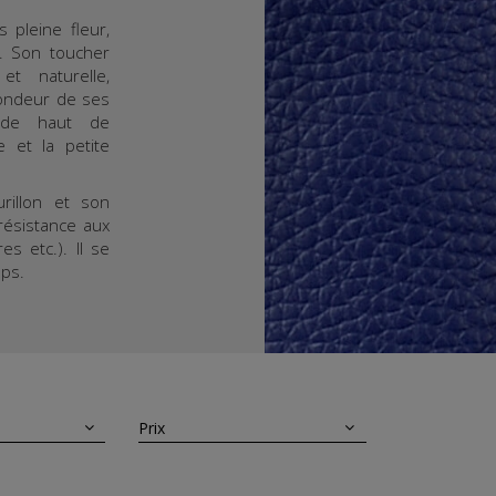
s pleine fleur,
é. Son toucher
t naturelle,
fondeur de ses
 de haut de
 et la petite
rillon et son
résistance aux
es etc.). Il se
mps.
Prix