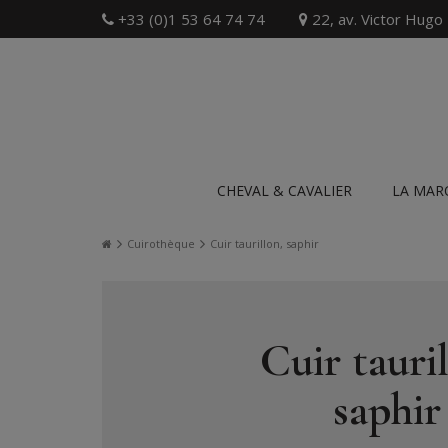
+33 (0)1 53 64 74 74
22, av. Victor Hugo
CHEVAL & CAVALIER
LA MAR
Cuirothèque
Cuir taurillon, saphir
Cuir tauril
saphir