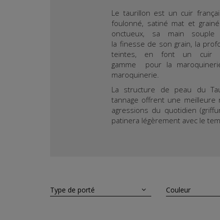
Le taurillon est un cuir françai
foulonné, satiné mat et grain
onctueux, sa main souple e
la finesse de son grain, la pro
teintes, en font un cuir
gamme pour la maroquinerie
maroquinerie.
La structure de peau du Tau
tannage offrent une meilleure 
agressions du quotidien (griffur
patinera légèrement avec le te
Type de porté
Couleur