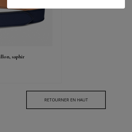
llon, saphir
RETOURNER EN HAUT