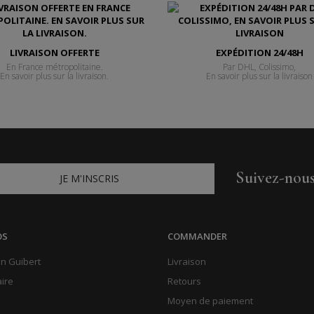
LIVRAISON OFFERTE
EXPÉDITION 24/48H
En France métropolitaine.
Par DHL, Colissimo,
En savoir plus sur la livraison.
En savoir plus sur la livraison
Suivez-nou
JE M'INSCRIS
OS
COMMANDER
n Guibert
Livraison
aire
Retours
Moyen de paiement