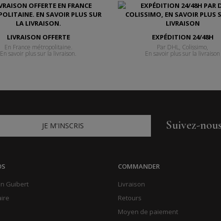
LIVRAISON OFFERTE
EXPÉDITION 24/48H
En France métropolitaine.
Par DHL, Colissimo,
En savoir plus sur la livraison.
En savoir plus sur la livraison
Suivez-nou
JE M'INSCRIS
OS
COMMANDER
n Guibert
Livraison
aire
Retours
Moyen de paiement