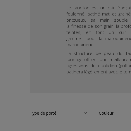
Le taurillon est un cuir françai
foulonné, satiné mat et grain
onctueux, sa main souple e
la finesse de son grain, la pro
teintes, en font un cuir
gamme pour la maroquinerie
maroquinerie.
La structure de peau du Tau
tannage offrent une meilleure 
agressions du quotidien (griffur
patinera légèrement avec le te
Type de porté
Couleur