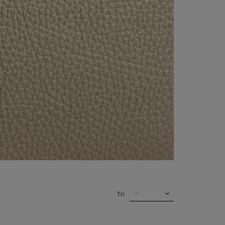
--
Tri