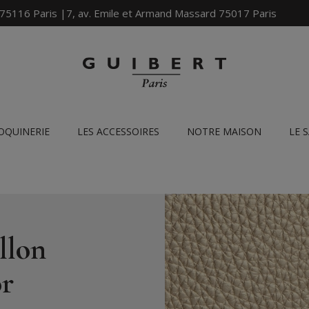
 75116 Paris |7, av. Emile et Armand Massard 75017 Paris
OQUINERIE
LES ACCESSOIRES
NOTRE MAISON
LE 
llon
or