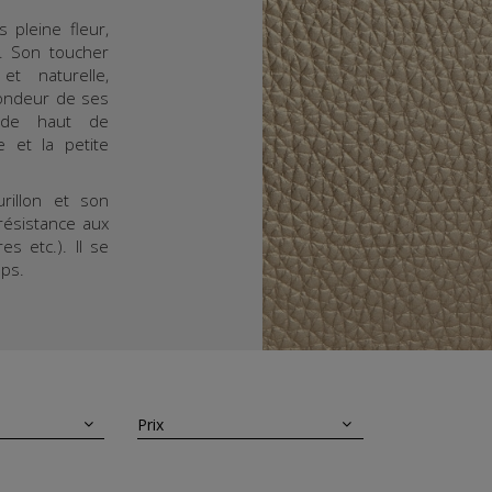
s pleine fleur,
é. Son toucher
t naturelle,
fondeur de ses
 de haut de
 et la petite
rillon et son
résistance aux
es etc.). Il se
mps.
Prix