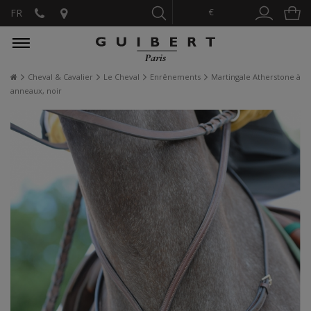
€
FR
Cheval & Cavalier
Le Cheval
Enrênements
Martingale Atherstone à
anneaux, noir