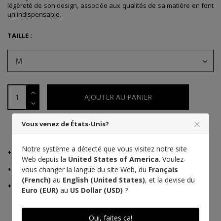
légèreté de son design, associée aux qualités de sa matière en font
un indispensable.
TAILLE :
M
AJOUTER AU PANIER
Vous venez de États-Unis?
PAIEMENT EN 3 FOIS AVEC ALMA
Notre système a détecté que vous visitez notre site
DÉTAILS
Web depuis la
United States of America
. Voulez-
CONSEILS DU FABRICANT
vous changer la langue du site Web, du
Français
(French)
au
English (United States)
, et la devise du
LIVRAISON ET RETOURS
Euro (EUR)
au
US Dollar (USD)
?
Oui, faites ça!