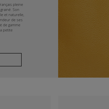
français pleine
 grainé. Son
e et naturelle,
fondeur de ses
aut de gamme
a petite
ssoa et son
résistance aux
s etc.). Il se
le temps.
e tanneur du
taurillon, 12
Guibert.