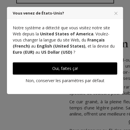
Vous venez de États-Unis?
Notre système a détecté que vous visitez notre site
Web depuis la
United States of America
. Voulez-
En 
vous changer la langue du site Web, du
Français
(French)
au
English (United States)
, et la devise du
Euro (EUR)
au
US Dollar (USD)
?
Créée en 1927 dans le sud-ou
du luxe, cette tannerie a un
Oui, faites ça!
d’amélioration de son savoir
taurillon, à qui elle a donné s
Non, conserver les paramètres par défaut
Nous avons pu grâce à sa rar
spéciale de couleurs pour Guib
Ce cuir grainé, à la pleine fl
temps d’une légère patine. S
aniline, offrent une meilleure 