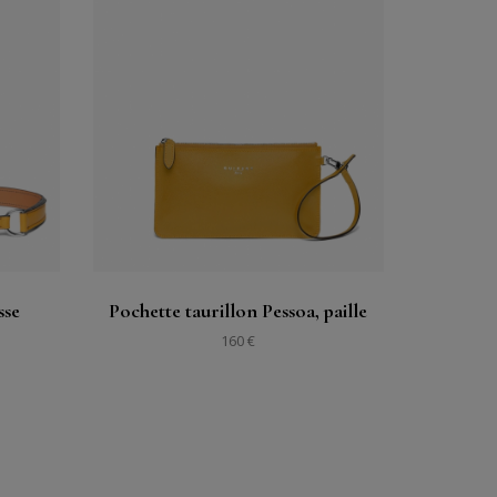
Acheter
Voir
sse
Pochette taurillon Pessoa, paille
160 €