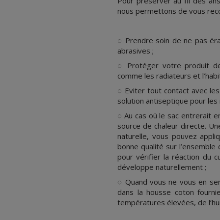
Pour préserver au fil des ans 
nous permettons de vous reco
.
◌ Prendre soin de ne pas éra
abrasives ;
◌ Protéger votre produit de
comme les radiateurs et l’habi
◌ Eviter tout contact avec les
solution antiseptique pour les
◌ Au cas où le sac entrerait en
source de chaleur directe. Une
naturelle, vous pouvez appli
bonne qualité sur l’ensemble d
pour vérifier la réaction du c
développe naturellement ;
◌ Quand vous ne vous en serv
dans la housse coton fournie
températures élevées, de l’hu
.