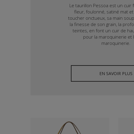
Le taurillon Pessoa est un cuir 
fleur, foulonné, satiné mat et
toucher onctueux, sa main soupl
la finesse de son grain, la pro
teintes, en font un cuir de h
pour la maroquinerie et l
maroquinerie.
La structure de peau du Pe
tannage offrent une meilleure 
agressions du quotidien (griffure
patinera légèrement avec 
EN SAVOIR PLUS
Nous avons développé avec l
Pessoa, référence mondiale du 
couleurs exclusives pour 