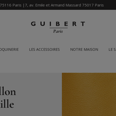
 75116 Paris |7, av. Emile et Armand Massard 75017 Paris
OQUINERIE
LES ACCESSOIRES
NOTRE MAISON
LE 
llon
ille