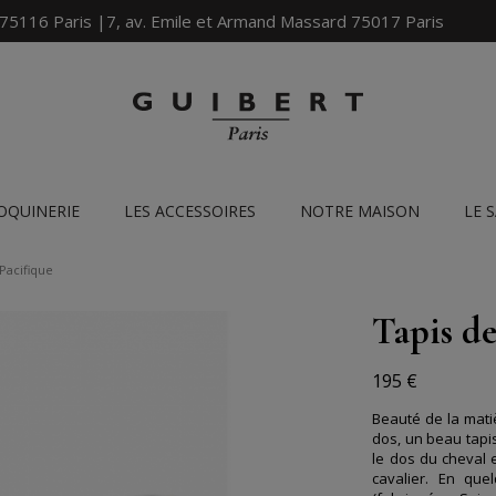
 75116 Paris |7, av. Emile et Armand Massard 75017 Paris
OQUINERIE
LES ACCESSOIRES
NOTRE MAISON
LE 
Pacifique
Tapis de
195 €
Beauté de la matiè
dos, un beau tapis
le dos du cheval e
cavalier. En que