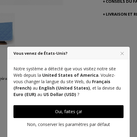
CONSEILS DU F
LIVRAISON ET 
Vous venez de États-Unis?
Notre système a détecté que vous visitez notre site
Web depuis la
United States of America
. Voulez-
pirant
vous changer la langue du site Web, du
Français
(French)
au
English (United States)
, et la devise du
Rendez-vous à
Euro (EUR)
au
US Dollar (USD)
?
l'Atelier
Oui, faites ça!
Non, conserver les paramètres par défaut