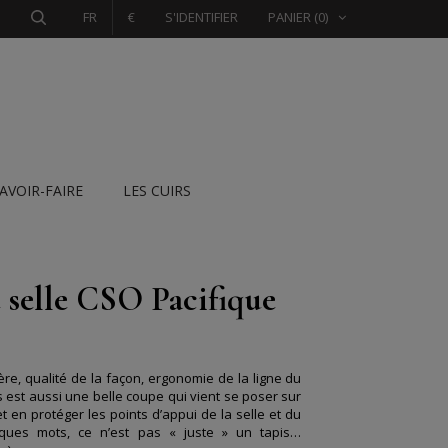
FR
€
S'IDENTIFIER
PANIER
(0)
SAVOIR-FAIRE
LES CUIRS
 selle CSO Pacifique
re, qualité de la façon, ergonomie de la ligne du
 est aussi une belle coupe qui vient se poser sur
t en protéger les points d’appui de la selle et du
lques mots, ce n’est pas « juste » un tapis…