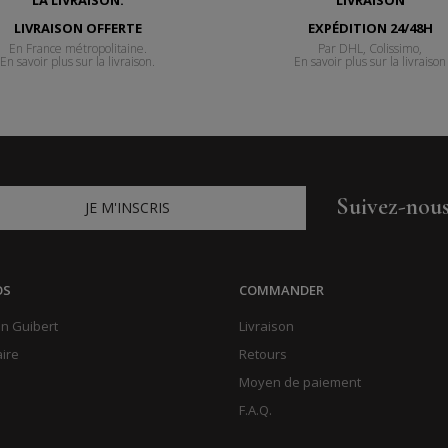
LIVRAISON OFFERTE
EXPÉDITION 24/48H
En France métropolitaine.
Par DHL, Colissimo,
En savoir plus sur la livraison.
En savoir plus sur la livraison
Suivez-nou
JE M'INSCRIS
OS
COMMANDER
n Guibert
Livraison
aire
Retours
Moyen de paiement
F.A.Q.