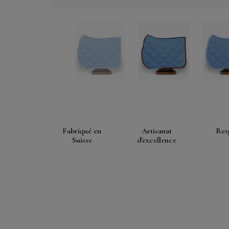
Fabriqué en
Artisanat
Res
Suisse
d'excellence