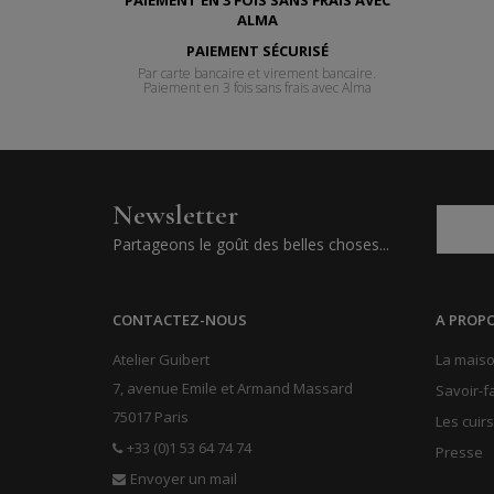
PAIEMENT SÉCURISÉ
Par carte bancaire et virement bancaire.
Paiement en 3 fois sans frais avec Alma
Newsletter
Partageons le goût des belles choses...
CONTACTEZ-NOUS
A PROP
Atelier Guibert
La maiso
7, avenue Emile et Armand Massard
Savoir-f
75017 Paris
Les cuirs
+33 (0)1 53 64 74 74
Presse
Envoyer un mail