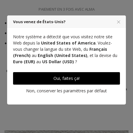
PAIEMENT EN 3 FOIS AVEC ALMA
Vous venez de États-Unis?
DÉTAILS
CONSEILS DU FABRICANT
Notre système a détecté que vous visitez notre site
Web depuis la
United States of America
. Voulez-
LIVRAISON ET RETOURS
vous changer la langue du site Web, du
Français
(French)
au
English (United States)
, et la devise du
Euro (EUR)
au
US Dollar (USD)
?
Cuir Taurillon
Fabriqué en
Artisanat
Pessoa
France
d'excellence
Oui, faites ça!
Rendez-vous à
Non, conserver les paramètres par défaut
l'Atelier
Point Sellier
Fil haute qualité