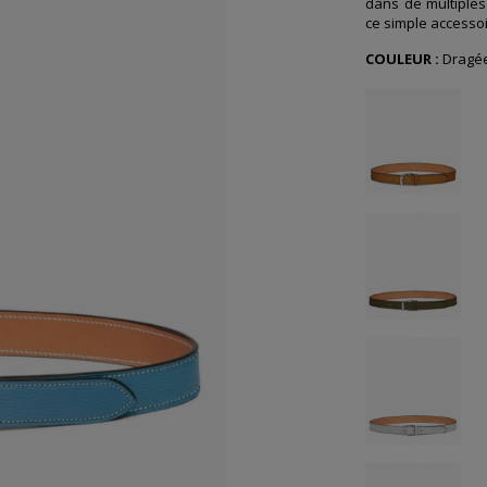
dans de multiples 
ce simple accesso
COULEUR :
Dragé