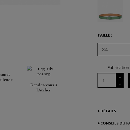
TAILLE :
84
Fabrication
isanat
ellence
Rendez-vous à
l'Atelier
DÉTAILS
CONSEILS DU F