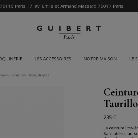
 75116 Paris |7, av. Emile et Armand Massard 75017 Paris
OQUINERIE
LES ACCESSOIRES
NOTRE MAISON
LE 
ivière 35mm Taurillon, dragée
Ceintur
Taurillo
235 €
La ceinture Etrivi
Sa matière, un su