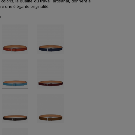
coloris, la qualité du travail artisanal, donnent à
ire une
élégante originalité
.
e