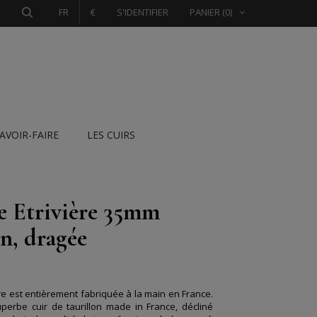
FR
€
S'IDENTIFIER
PANIER
(0)
SAVOIR-FAIRE
LES CUIRS
e Etrivière 35mm
n, dragée
ère est entièrement fabriquée à la main en France.
perbe cuir de taurillon made in France, décliné