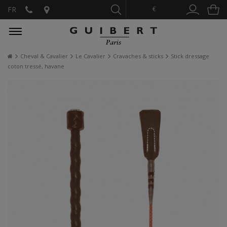
€
FR
Cheval & Cavalier
Le Cavalier
Cravaches & sticks
Stick dressage
coton tressé, havane