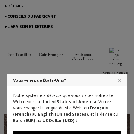
DÉTAILS
CONSEILS DU FABRICANT
LIVRAISON ET RETOURS
Cuir Taurillon
Cuir Français
Artisanat
d'excellence
Rendez-vous à
l'Atelier
Vous venez de États-Unis?
Notre système a détecté que vous visitez notre site
Web depuis la
United States of America
. Voulez-
vous changer la langue du site Web, du
Français
(French)
au
English (United States)
, et la devise du
Euro (EUR)
au
US Dollar (USD)
?