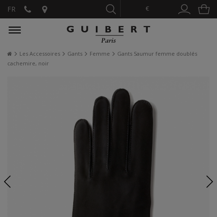
€
FR
Les Accessoires
Gants
Femme
Gants Saumur femme doublés
cachemire, noir