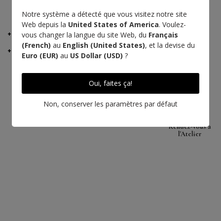
PAIEMENT EN 3 FOIS AVEC ALMA
Notre système a détecté que vous visitez notre site
Web depuis la
United States of America
. Voulez-
DÉTAILS
vous changer la langue du site Web, du
Français
(French)
au
English (United States)
, et la devise du
LIVRAISON ET RETOURS
Euro (EUR)
au
US Dollar (USD)
?
Oui, faites ça!
Agneau
Fabriqué en
Artisanat
Non, conserver les paramètres par défaut
France
d'excellence
Rendez-vous à
l'Atelier