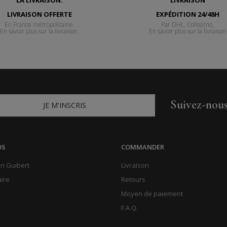
LIVRAISON OFFERTE
EXPÉDITION 24/48H
En France métropolitaine.
Par DHL, Colissimo,
En savoir plus sur la livraison.
En savoir plus sur la livraison
Suivez-nou
JE M'INSCRIS
OS
COMMANDER
n Guibert
Livraison
aire
Retours
Moyen de paiement
F.A.Q.