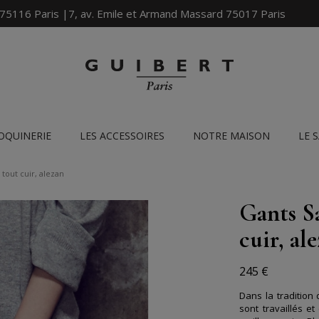
 75116 Paris |7, av. Emile et Armand Massard 75017 Paris
OQUINERIE
LES ACCESSOIRES
NOTRE MAISON
LE 
out cuir, alezan
Gants S
cuir, al
245 €
Dans la tradition
sont travaillés e