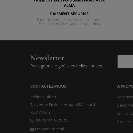
PAIEMENT SÉCURISÉ
Par carte bancaire et virement bancaire.
Paiement en 3 fois sans frais avec Alma
Newsletter
Partageons le goût des belles choses...
CONTACTEZ-NOUS
A PROP
Atelier Guibert
La maiso
7, avenue Emile et Armand Massard
Savoir-f
75017 Paris
Les cuirs
+33 (0)1 53 64 74 74
Presse
Envoyer un mail