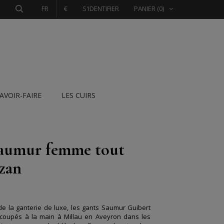
FR
€
S'IDENTIFIER
PANIER
(0)
SAVOIR-FAIRE
LES CUIRS
aumur femme tout
ezan
 de la ganterie de luxe, les gants Saumur Guibert
t coupés à la main à Millau en Aveyron dans les