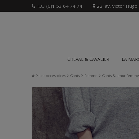
+33 (0)1 53 64 74 74
22, av. Victor Hugo
CHEVAL & CAVALIER
LA MAR
Les Accessoires
Gants
Femme
Gants Saumur femme t