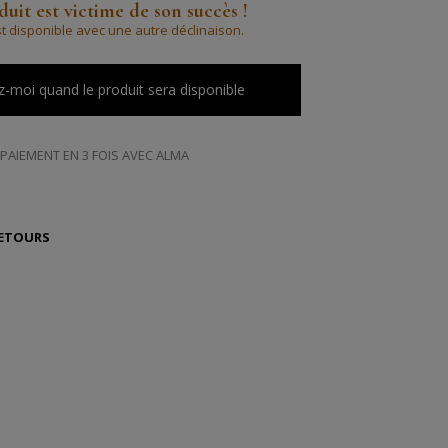
uit est victime de son succès !
st disponible avec une autre déclinaison.
-moi quand le produit sera disponible
PAIEMENT EN 3 FOIS AVEC ALMA
RETOURS