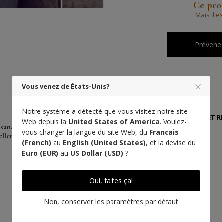
Ce prod
Mais il e
Prévenez
Vous venez de États-Unis?
DÉTAILS
Notre système a détecté que vous visitez notre site
LIVRAISON ET 
Web depuis la
United States of America
. Voulez-
isanat
vous changer la langue du site Web, du
Français
ellence
(French)
au
English (United States)
, et la devise du
Rendez-vous à
Euro (EUR)
au
US Dollar (USD)
?
l'Atelier
Oui, faites ça!
Non, conserver les paramètres par défaut