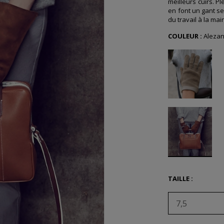
meilleurs cuirs. P
en font un gant se
du travail à la mai
COULEUR :
Aleza
TAILLE :
7,5