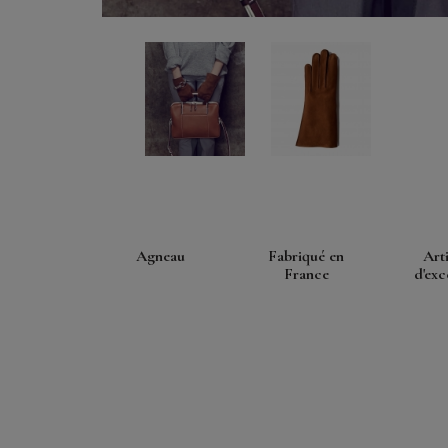
Agneau
Fabriqué en
Art
France
d'exc