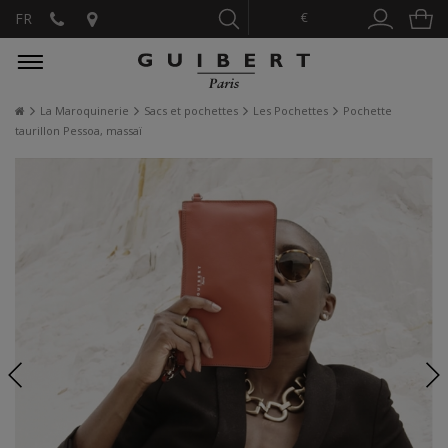
€
FR
La Maroquinerie
Sacs et pochettes
Les Pochettes
Pochette
taurillon Pessoa, massaï