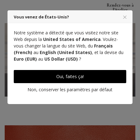
Rendez-vous à
l'Atelier
Vous venez de États-Unis?
Notre système a détecté que vous visitez notre site
Web depuis la
United States of America
. Voulez-
vous changer la langue du site Web, du
Français
(French)
au
English (United States)
, et la devise du
Euro (EUR)
au
US Dollar (USD)
?
Oui, faites ça!
Non, conserver les paramètres par défaut
Tanné en Aquitaine
Designé à Paris