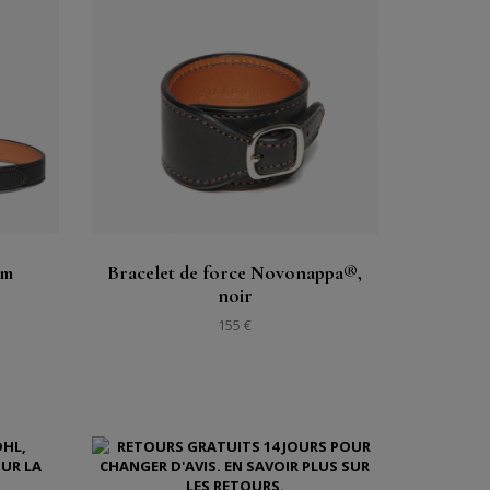
Acheter
Voir
mm
Bracelet de force Novonappa®,
noir
155 €