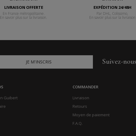
LIVRAISON OFFERTE
EXPÉDITION 24/48H
En France métropolitaine.
Par DHL, Colissimo,
En savoir plus sur la livraison.
En savoir plus sur la livraison
Suivez-nou
JE M'INSCRIS
OS
COMMANDER
n Guibert
Livraison
aire
Retours
Moyen de paiement
F.A.Q.