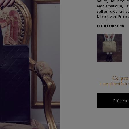
haute, la beaut
emblématique, l
sellier, crée un 
fabriqué en Franc
COULEUR :
Noir
Ce prod
Il sera bientôt 
Prévenez