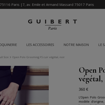
 75116 Paris |7, av. Emile et Armand Massard 75017 Paris
OQUINERIE
LES ACCESSOIRES
NOTRE MAISON
LE 
ll Size
Open Polo Grooming FS cuir végétal, noir
Open Po
végétal,
360 €
L’Open Polo Groom
modèle d’origine,