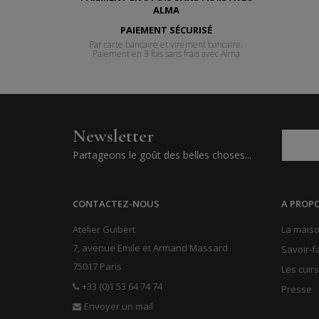
PAIEMENT SÉCURISÉ
Par carte bancaire et virement bancaire.
Paiement en 3 fois sans frais avec Alma
Newsletter
Partageons le goût des belles choses...
CONTACTEZ-NOUS
A PROP
Atelier Guibert
La maiso
7, avenue Emile et Armand Massard
Savoir-f
75017 Paris
Les cuirs
+33 (0)1 53 64 74 74
Presse
Envoyer un mail