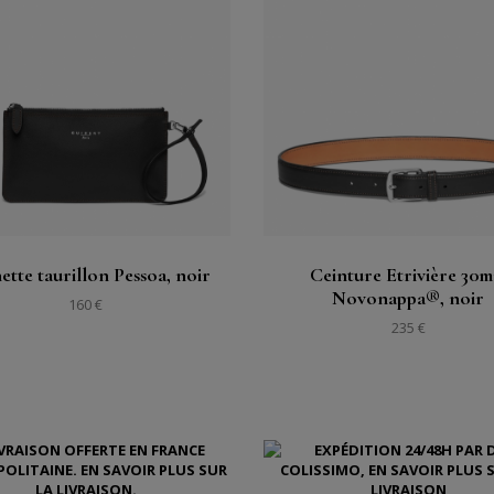
Acheter
Acheter
Voir
Voir
ette taurillon Pessoa, noir
Ceinture Etrivière 30
Novonappa®, noir
160 €
235 €