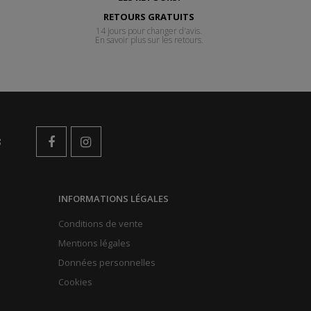
RETOURS GRATUITS
14 jours pour changer d'avis.
En savoir plus sur les retours.
s
INFORMATIONS LÉGALES
Conditions de vente
Mentions légales
Données personnelles
Cookies