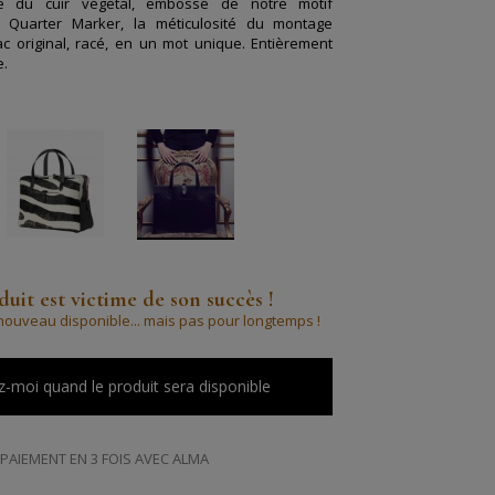
é du cuir végétal, embossé de notre motif
e Quarter Marker, la méticulosité du montage
sac original, racé, en un mot unique. Entièrement
e.
uit est victime de son succès !
à nouveau disponible... mais pas pour longtemps !
-moi quand le produit sera disponible
PAIEMENT EN 3 FOIS AVEC ALMA