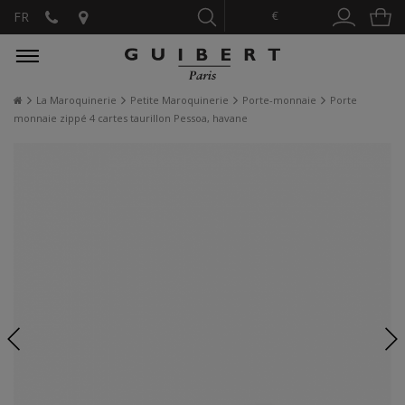
€
FR
La Maroquinerie
Petite Maroquinerie
Porte-monnaie
Porte
monnaie zippé 4 cartes taurillon Pessoa, havane