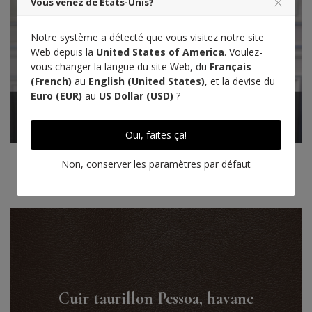
Vous venez de États-Unis?
Notre système a détecté que vous visitez notre site
Web depuis la
United States of America
. Voulez-
vous changer la langue du site Web, du
Français
(French)
au
English (United States)
, et la devise du
Euro (EUR)
au
US Dollar (USD)
?
Oui, faites ça!
Tanné en Aquitaine
Non, conserver les paramètres par défaut
Designé à Paris
Cuir taurillon Pessoa, havane