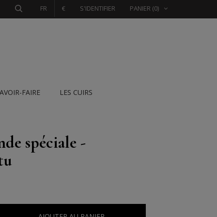
FR
€
S'IDENTIFIER
PANIER
(0)
SAVOIR-FAIRE
LES CUIRS
e spéciale -
tu
AJOUTER AU PANIER