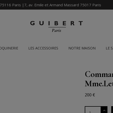
 75116 Paris |7, av. Emile et Armand Massard 75017 Paris
OQUINERIE
LES ACCESSOIRES
NOTRE MAISON
LE 
Command
Mme.Le
200 €