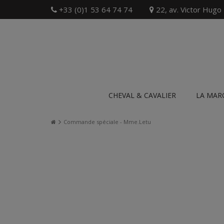
+33 (0)1 53 64 74 74
22, av. Victor Hugo
CHEVAL & CAVALIER
LA MAR
Commande spéciale - Mme.Letu