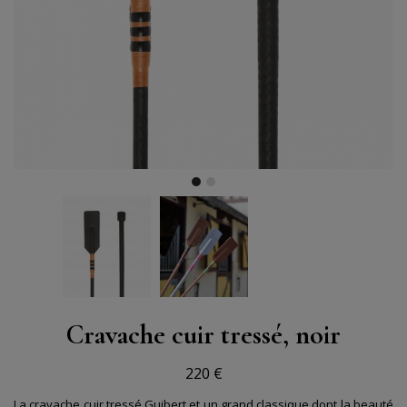
Cravache cuir tressé, noir
220 €
La cravache cuir tressé Guibert et un grand classique dont la beauté