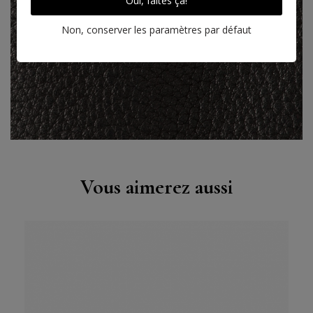
Oui, faites ça!
Cuir taurillon Socoa, noir
Non, conserver les paramètres par défaut
EN SAVOIR PLUS SUR CE CUIR
Vous aimerez aussi