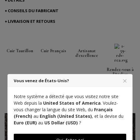
CONSEILS DU FABRICANT
LIVRAISON ET RETOURS
Cuir Taurillon
Cuir Français
Artisanat
d'excellence
Rendez-vous à
l'Atelier
Vous venez de États-Unis?
Notre système a détecté que vous visitez notre site
Web depuis la
United States of America
. Voulez-
vous changer la langue du site Web, du
Français
(French)
au
English (United States)
, et la devise du
Euro (EUR)
au
US Dollar (USD)
?