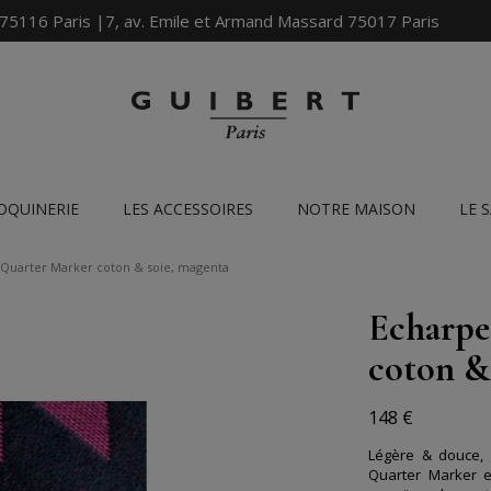
 75116 Paris |7, av. Emile et Armand Massard 75017 Paris
OQUINERIE
LES ACCESSOIRES
NOTRE MAISON
LE 
Quarter Marker coton & soie, magenta
Echarpe
coton &
148 €
Légère & douce, o
Quarter Marker e