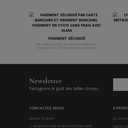
PAIEMENT SÉCURISÉ
Par carte bancaire et virement bancaire.
Paiement en 3 fois sans frais avec Alma
Newsletter
Partageons le goût des belles choses...
CONTACTEZ-NOUS
A PROP
Atelier Guibert
La maiso
7, avenue Emile et Armand Massard
Savoir-f