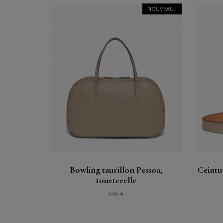
NOUVEAU !
Acheter
Voir
Bowling taurillon Pessoa,
Ceintu
tourterelle
595 €