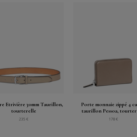
Acheter
Acheter
Voir
Voir
re Etrivière 30mm Taurillon,
Porte monnaie zippé 4 ca
tourterelle
taurillon Pessoa, tourter
235 €
178 €