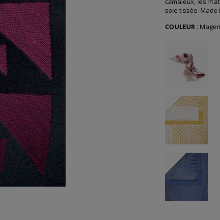
camaïeux, les mats
soie tissée. Made i
COULEUR :
Magen