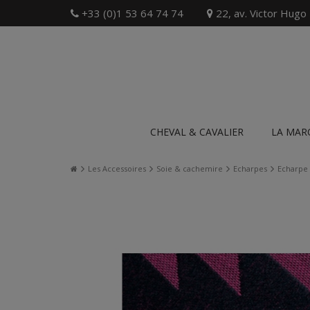
+33 (0)1 53 64 74 74
22, av. Victor Hugo
CHEVAL & CAVALIER
LA MAR
Les Accessoires
Soie & cachemire
Echarpes
Echarpe 