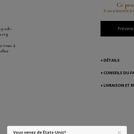
Ce prod
Il sera bientôt 
Prévenez
z-vous à
telier
DÉTAILS
CONSEILS DU F
LIVRAISON ET 
Vous venez de États-Unis?