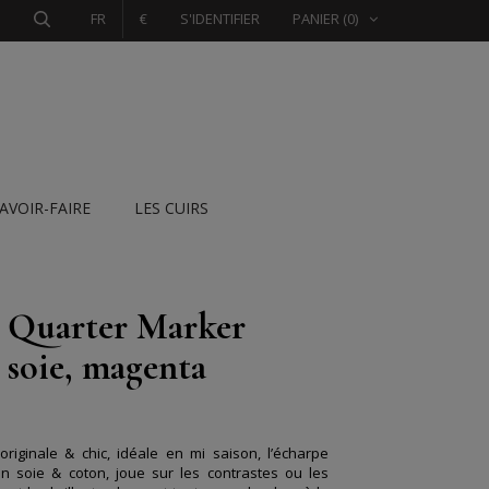
FR
€
S'IDENTIFIER
PANIER
(0)
SAVOIR-FAIRE
LES CUIRS
 Quarter Marker
 soie, magenta
riginale & chic, idéale en mi saison, l’écharpe
n soie & coton, joue sur les contrastes ou les