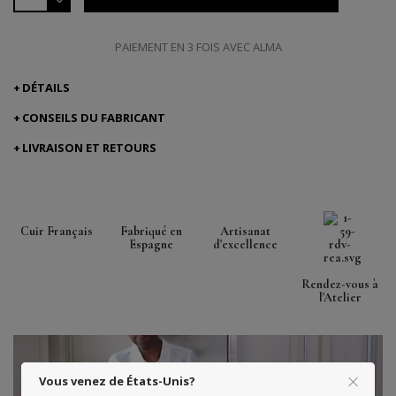
PAIEMENT EN 3 FOIS AVEC ALMA
DÉTAILS
CONSEILS DU FABRICANT
LIVRAISON ET RETOURS
Cuir Français
Fabriqué en
Artisanat
Espagne
d'excellence
Rendez-vous à
l'Atelier
Vous venez de États-Unis?