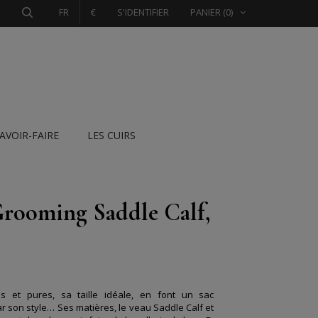
FR
€
S'IDENTIFIER
PANIER
(0)
SAVOIR-FAIRE
LES CUIRS
Grooming Saddle Calf,
es et pures, sa taille idéale, en font un sac
r son style… Ses matières, le veau Saddle Calf et