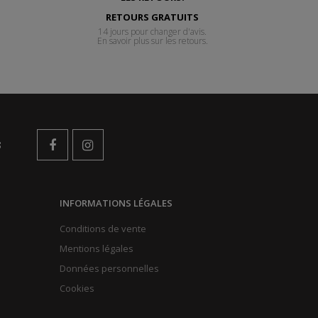
RETOURS GRATUITS
14 jours pour changer d'avis.
En savoir plus sur les retours.
s
INFORMATIONS LÉGALES
Conditions de vente
Mentions légales
Données personnelles
Cookies