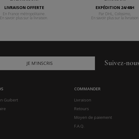
LIVRAISON OFFERTE
EXPÉDITION 24/48H
En France métropolitaine.
Par DHL, Colissimo,
En savoir plus sur la livraison.
En savoir plus sur la livraison
Suivez-nou
JE M'INSCRIS
OS
COMMANDER
n Guibert
Livraison
aire
Retours
Moyen de paiement
F.A.Q.