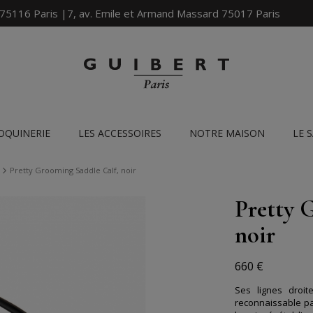
 75116 Paris |7, av. Emile et Armand Massard 75017 Paris
OQUINERIE
LES ACCESSOIRES
NOTRE MAISON
LE 
Pretty Grooming Saddle Calf, noir
Pretty 
noir
660 €
Ses lignes droit
reconnaissable pa