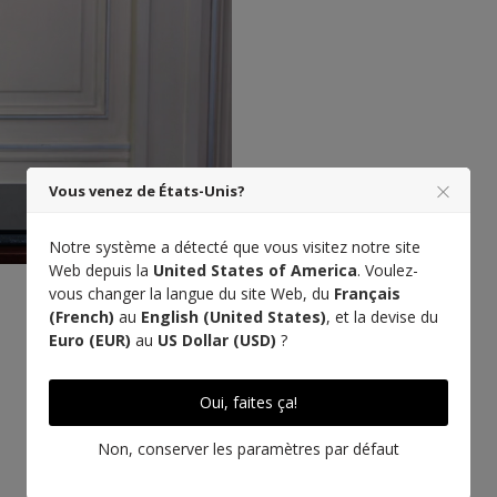
Vous venez de États-Unis?
Notre système a détecté que vous visitez notre site
Web depuis la
United States of America
. Voulez-
vous changer la langue du site Web, du
Français
(French)
au
English (United States)
, et la devise du
Designé à Paris
Euro (EUR)
au
US Dollar (USD)
?
Oui, faites ça!
Non, conserver les paramètres par défaut