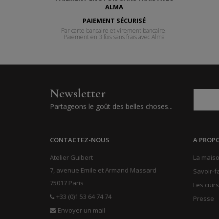
PAIEMENT SÉCURISÉ
Par carte bancaire et virement bancaire.
Paiement en 3 fois sans frais avec Alma
Newsletter
Partageons le goût des belles choses...
CONTACTEZ-NOUS
A PROP
Atelier Guibert
La maiso
7, avenue Emile et Armand Massard
Savoir-f
75017 Paris
Les cuirs
+33 (0)1 53 64 74 74
Presse
Envoyer un mail