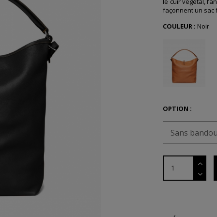
le cuir végétal, l’
façonnent un sac f
COULEUR :
Noir
OPTION :
Sans bandou