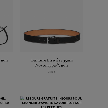
Acheter
Voir
 noir
Ceinture Etrivière 35mm
Novonappa®, noir
235 €