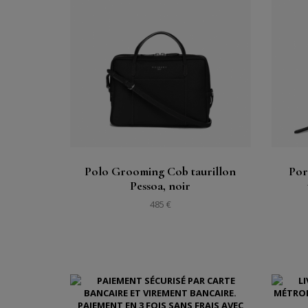
Acheter
Voir
Polo Grooming Cob taurillon
Por
Pessoa, noir
485 €