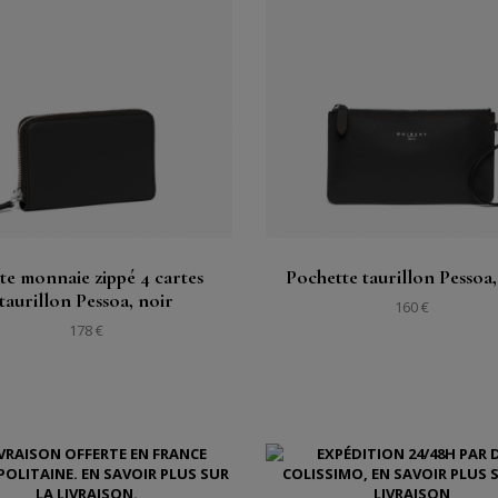
Acheter
Acheter
Voir
Voir
te monnaie zippé 4 cartes
Pochette taurillon Pessoa,
taurillon Pessoa, noir
160 €
178 €