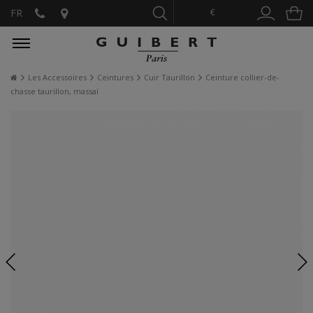
€
FR
Les Accessoires
Ceintures
Cuir Taurillon
Ceinture collier-de-
chasse taurillon, massaï