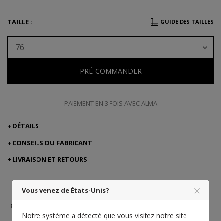
TAILLE :
GUIDE DES TAILLES
76
PRÉ-COMMANDER
PAIEMENT EN 3 FOIS AVEC ALMA
DÉTAILS
CONSEILS DU FABRICANT
LIVRAISON ET RETOURS
Vous venez de États-Unis?
Cuir Taurillon
Fabriqué en
Artisanat
Pessoa
France
d'excellence
Notre système a détecté que vous visitez notre site