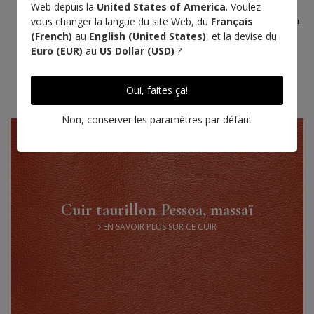
Web depuis la
United States of America
. Voulez-
Rendez-vous à
vous changer la langue du site Web, du
Français
l'Atelier
(French)
au
English (United States)
, et la devise du
Euro (EUR)
au
US Dollar (USD)
?
Point sellier
Oui, faites ça!
Fil haute qualité
Non, conserver les paramètres par défaut
Cuir taurillon Pessoa, massaï
EN SAVOIR PLUS SUR CE CUIR