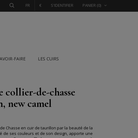
FR
€
S'IDENTIFIER
PANIER
(0)
SAVOIR-FAIRE
LES CUIRS
 collier-de-chasse
on, new camel
r de Chasse en cuir de taurillon par la beauté de la
lité de ses couleurs et de son design, apporte une