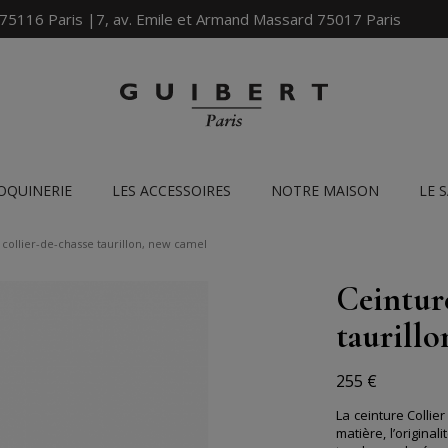
 75116 Paris |7, av. Emile et Armand Massard 75017 Paris
OQUINERIE
LES ACCESSOIRES
NOTRE MAISON
LE 
 collier-de-chasse taurillon, new camel
Ceinture
taurill
255 €
La ceinture Collie
matière, l’origina