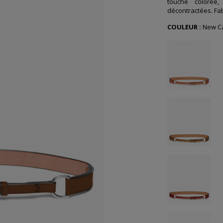
touche colorée,
décontractées. Fa
COULEUR :
New C