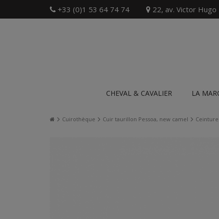
+33 (0)1 53 64 74 74
22, av. Victor Hugo
CHEVAL & CAVALIER
LA MAR
Cuirothèque
Cuir taurillon Pessoa, new camel
Ceinture