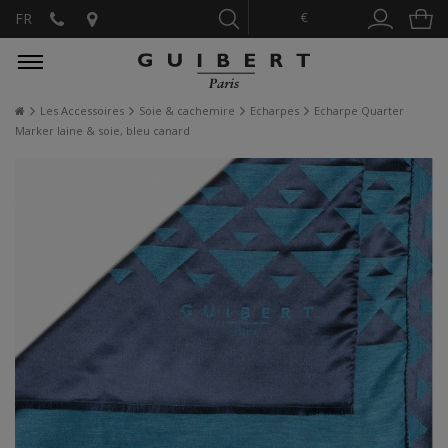
€
FR
Les Accessoires
Soie & cachemire
Echarpes
Echarpe Quarter
Marker laine & soie, bleu canard