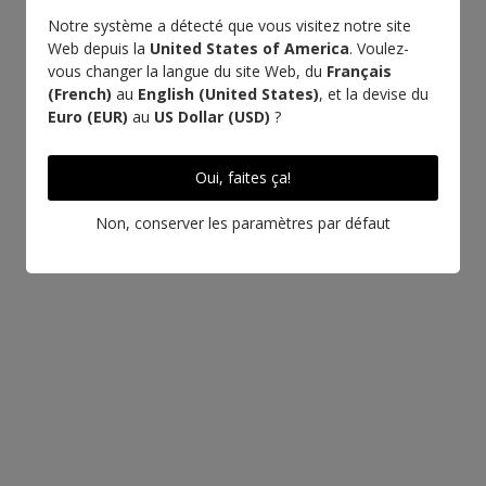
Notre système a détecté que vous visitez notre site
Fabriqué en
Artisanat
Web depuis la
United States of America
. Voulez-
Italie
d'excellence
vous changer la langue du site Web, du
Français
(French)
au
English (United States)
, et la devise du
Rendez-vous à
Euro (EUR)
au
US Dollar (USD)
?
l'Atelier
Oui, faites ça!
Non, conserver les paramètres par défaut
EN SAVOIR PLUS SUR CE CUIR