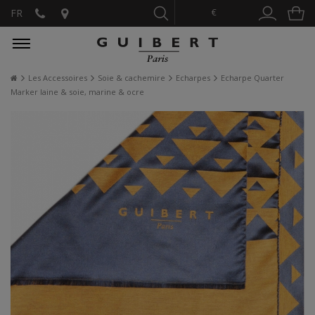
€
FR
Les Accessoires
Soie & cachemire
Echarpes
Echarpe Quarter
Marker laine & soie, marine & ocre