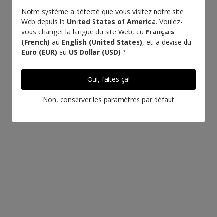
Notre système a détecté que vous visitez notre site
Fabriqué en
Artisanat
Web depuis la
United States of America
. Voulez-
Italie
d'excellence
vous changer la langue du site Web, du
Français
(French)
au
English (United States)
, et la devise du
Rendez-vous à
Euro (EUR)
au
US Dollar (USD)
?
l'Atelier
Oui, faites ça!
Non, conserver les paramètres par défaut
EN SAVOIR PLUS SUR CE CUIR