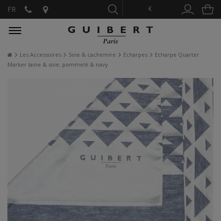
€
FR
Les Accessoires
Soie & cachemire
Echarpes
Echarpe Quarter
Marker laine & soie, pommelé & navy