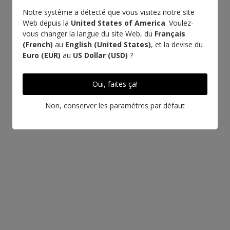
Notre système a détecté que vous visitez notre site
Fabriqué en
Artisanat
Web depuis la
United States of America
. Voulez-
Italie
d'excellence
vous changer la langue du site Web, du
Français
(French)
au
English (United States)
, et la devise du
Rendez-vous à
Euro (EUR)
au
US Dollar (USD)
?
l'Atelier
Oui, faites ça!
Non, conserver les paramètres par défaut
EN SAVOIR PLUS SUR CE CUIR