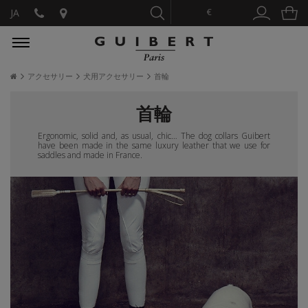
€
JA
アクセサリー
犬用アクセサリー
首輪
首輪
Ergonomic, solid and, as usual, chic… The dog collars Guibert
have been made in the same luxury leather that we use for
saddles and made in France.