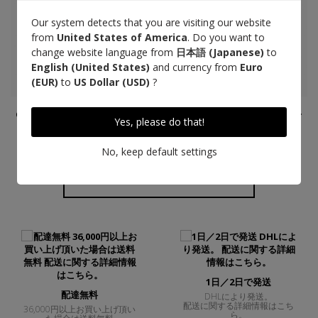
Our system detects that you are visiting our website
from
United States of America
. Do you want to
change website language from
日本語 (Japanese)
to
English (United States)
and currency from
Euro
(EUR)
to
US Dollar (USD)
?
Collier Atherstone, gold
Collier Atherstone, noir
Yes, please do that!
155 €
155 €
No, keep default settings
GO BACK TO TOP
1日／2日で発送
配達無料
DHLにより発送。
配送に関する詳細情報はこち
36,000円以上お買い上げ頂い
ら。