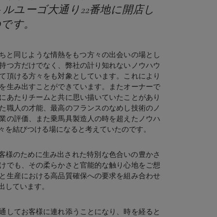
ルユーゴ大通り22番地に開店し
のです。
ちと同じような情熱をもつ方々の出会いの場とし
持つ方だけでなく、弊社の計り知れないノウハウ
て頂ける方々をも対象としています。これにより
を生み出すことができています。またオーナーで
にあたりチームと共に思い描いていたことがあり
た職人の才能、最高のフランスのなめし技術のノ
業の評価、また乗馬具製造人の時を超えたノウハ
々を結びつける場になると考えていたのです。
お客様のために生み出された特別な色合いの豊かさ
けでも、その柔らかさと官能的な触り心地をご想
と生産における高品質確保への要求を組み合わせ
出しています。
通してお客様に連れ添うことになり、時を経ると