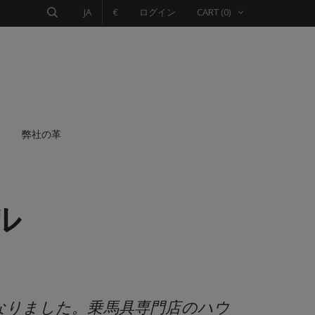
JA
€
ログイン
CART
(0)
弊社の革
ル
になりました。乗馬具専門店のハウ