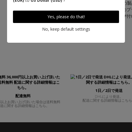
(EUR)
to
US Dollar (USD)
?
共により一層の美しさを増します。弊社の製
の装飾によるフランスの誇りとする伝統のプ
産への誇りにより創作される現代性に結び付
Yes, please do that!
No, keep default settings
1日／2日で発送
配達無料
DHLにより発送。
配送に関する詳細情報はこち
00円以上お買い上げ頂いた場合は送料無料
送に関する詳細情報はこちら。