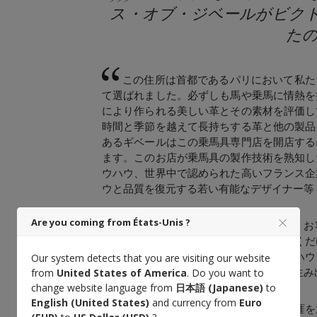
ス・オブ・ジベールがビクト
た
この住所は首都であるパリにおいて私た
て選ばれました。必ずしも馬や乗馬に情熱を
により作られる美しい革とその素材を評価し
時間と季節を越えて長持ちする革と他の製品
あるギベールはこの乗馬具専門店を開店する
ます。このお店が乗馬具の製作技術を熟知し
ウハウ、世界中で認められた高いフランス企
ウと品質を復元する若い有能なデザイナー等
Are you coming from États-Unis ?
フル・グレイン革
美しさや
, の美しさや、
を発見してください。写真をご覧いただくだ
像いただけます。弊社では革職人のノウハウ
Our system detects that you are visiting our website
ることで、エレガントで際立った結果を生み
from
United States of America
. Do you want to
change website language from
日本語 (Japanese)
to
English (United States)
and currency from
Euro
革製品と乗馬具類の各セレクションは生涯を