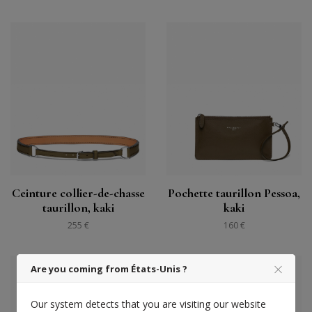
Ceinture collier-de-chasse
Pochette taurillon Pessoa,
taurillon, kaki
kaki
255 €
160 €
Are you coming from États-Unis ?
Our system detects that you are visiting our website