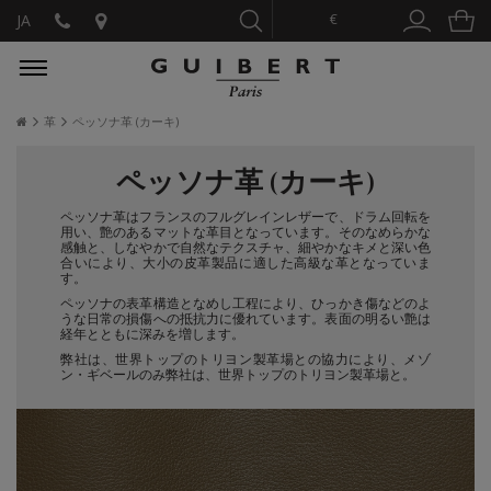
€
JA
革
ペッソナ革 (カーキ)
ペッソナ革 (カーキ)
ペッソナ革はフランスのフルグレインレザーで、ドラム回転を
用い、艶のあるマットな革目となっています。そのなめらかな
感触と、しなやかで自然なテクスチャ、細やかなキメと深い色
合いにより、大小の皮革製品に適した高級な革となっていま
す。
ペッソナの表革構造となめし工程により、ひっかき傷などのよ
うな日常の損傷への抵抗力に優れています。表面の明るい艶は
経年とともに深みを増します。
弊社は、世界トップのトリヨン製革場との協力により、メゾ
ン・ギベールのみ弊社は、世界トップのトリヨン製革場と。