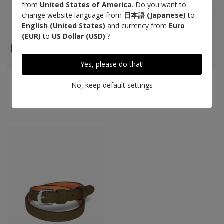
from
United States of America
. Do you want to
change website language from
日本語 (Japanese)
to
English (United States)
and currency from
Euro
(EUR)
to
US Dollar (USD)
?
Yes, please do that!
Ceinture Etrivière 30mm
Bracelet de force
No, keep default settings
Taurillon, kaki
Taurillon, kaki
235 €
155 €