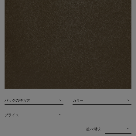
バッグの持ち方
カラー
プライス
--
並べ替え