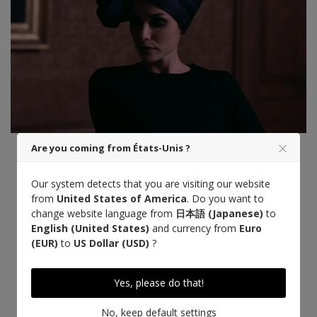
Are you coming from États-Unis ?
Our system detects that you are visiting our website
from
United States of America
. Do you want to
change website language from
日本語 (Japanese)
to
English (United States)
and currency from
Euro
(EUR)
to
US Dollar (USD)
?
Yes, please do that!
もっと詳しく知る
No, keep default settings