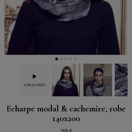
Echarpe modal & cachemire, robe
140x200
268 €