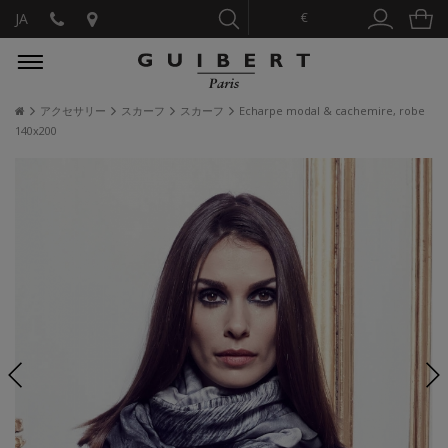
€
JA
アクセサリー
スカーフ
スカーフ
Echarpe modal & cachemire, robe
140x200