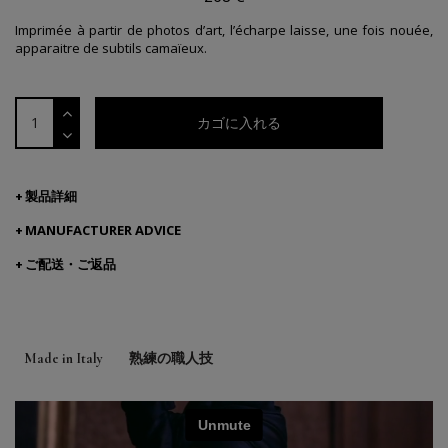
Imprimée à partir de photos d’art, l’écharpe laisse, une fois nouée,
apparaitre de subtils camaïeux.
カゴに入れる
製品詳細
MANUFACTURER ADVICE
ご配送・ご返品
Made in Italy
熟練の職人技