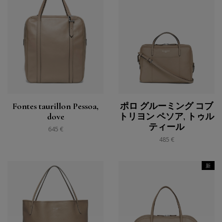
Fontes taurillon Pessoa,
ポロ グルーミング コブ
dove
トリヨン ペソア, トゥル
ティール
645 €
485 €
新