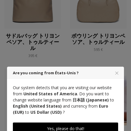
サドルバッグ トリヨン
ボウリング トリヨンペ
ペソア、トゥルティー
ソア、トゥルティール
ル
595 €
395 €
Are you coming from États-Unis ?
Our system detects that you are visiting our website
from
United States of America
. Do you want to
change website language from
日本語 (Japanese)
to
English (United States)
and currency from
Euro
(EUR)
to
US Dollar (USD)
?
Yes, please do that!