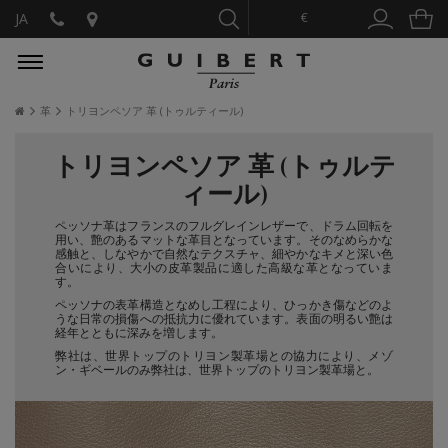
€
JA
革
トリヨンペソア 革 (トゥルティール)
トリヨンペソア 革 (トゥルテ
ィール)
ペッソナ革はフランスのフルグレインレザーで、ドラム回転を
用い、艶のあるマットな革目となっています。そのなめらかな
感触と、しなやかで自然なテクスチャ、細やかなキメと深い色
合いにより、大小の皮革製品に適した高級な革となっていま
す。
ペッソナの表革構造となめし工程により、ひっかき傷などのよ
うな日常の損傷への抵抗力に優れています。表面の明るい艶は
経年とともに深みを増します。
弊社は、世界トップのトリヨン製革場との協力により、メゾ
ン・ギベールのみ弊社は、世界トップのトリヨン製革場と。