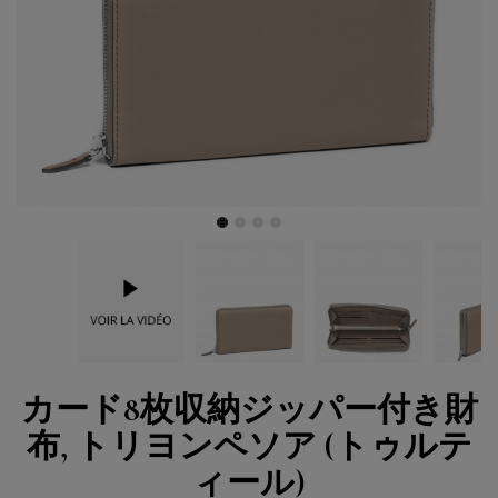
カード8枚収納ジッパー付き財
布, トリヨンペソア (トゥルテ
ィール)