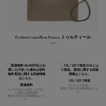
Pochette taurillon Pessoa, トゥルティール
160 €
1日／2日で発送
配達無料
DHLにより発送。
14日
配送に関する詳細情報はこち
返品に関
0円以上お買い上げ頂い
ら。
場合は送料無料
する詳細情報はこち
ら。