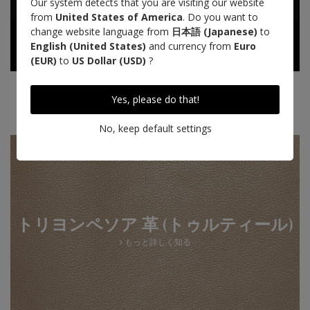
Our system detects that you are visiting our website
from
United States of America
. Do you want to
change website language from
日本語 (Japanese)
to
English (United States)
and currency from
Euro
(EUR)
to
US Dollar (USD)
?
Tanned in the South West of France
(Aquitaine)
Yes, please do that!
Designed in Paris
No, keep default settings
トリヨンペソア 革 (トゥルティール)
もっと詳しく知る