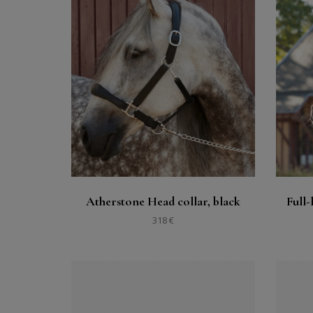
購入する
見る
Atherstone Head collar, black
Full
318 €