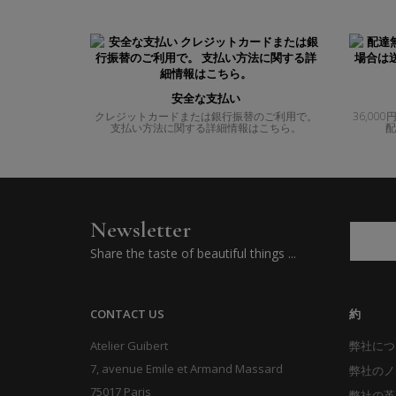
安全な支払い
クレジットカードまたは銀行振替のご利用で。
36,0
支払い方法に関する詳細情報はこちら。
配
Newsletter
Share the taste of beautiful things ...
CONTACT US
約
Atelier Guibert
弊社につ
7, avenue Emile et Armand Massard
弊社のノ
75017 Paris
弊社の革