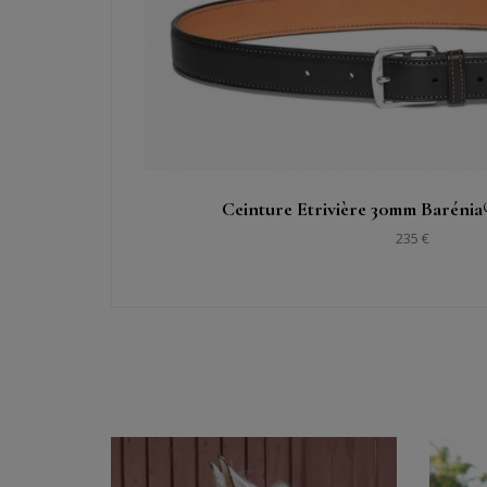
Ceinture Etrivière 30mm Barénia
235 €