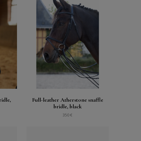
購入する
見る
idle,
Full-leather Atherstone snaffle
bridle, black
350 €