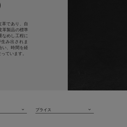
)
スの皮革であり、自
皮革製品の標準
重なめし工程に
が生み出されま
合い、時間を経
なっています。
プライス