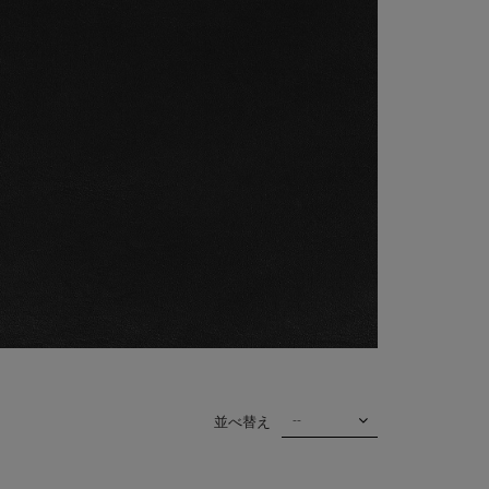
--
並べ替え