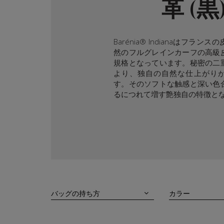
革 (黒
Barénia® Indianaはフラン
然のフルグレインカーフの高級
規格となっています。秘密の二
より、独自の自然な仕上がり
す。そのソフトな触感と深い色
るにつれて増す艶独自の特徴と
バッグの持ち方
カラー