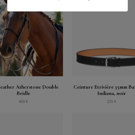
購入する
購入する
見る
見る
-leather Atherstone Double
Ceinture Etrivière 35mm B
Bridle
Indiana, noir
400 €
235 €