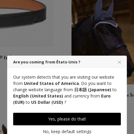
® Indiana, noir
Are you coming from États-Unis ?
購入する
見る
Our system detects that you are visiting our website
from
United States of America
. Do you want to
change website language from
日本語 (Japanese)
to
Calf padded Ath. snaffle br
English (United States)
and currency from
Euro
black
(EUR)
to
US Dollar (USD)
?
370 €
Yes, please do that!
No, keep default settings