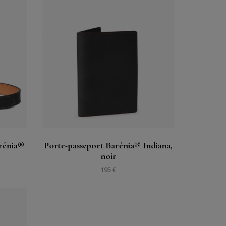
購入する
見る
arénia®
Porte-passeport Barénia® Indiana,
noir
195 €