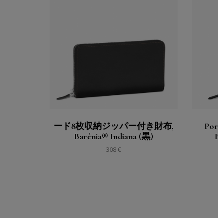
購入する
見る
ード8枚収納ジッパー付き財布,
Por
Barénia® Indiana (黒)
308 €