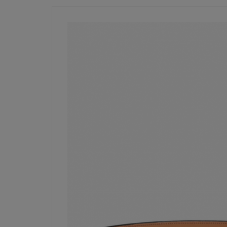
購入す
見る