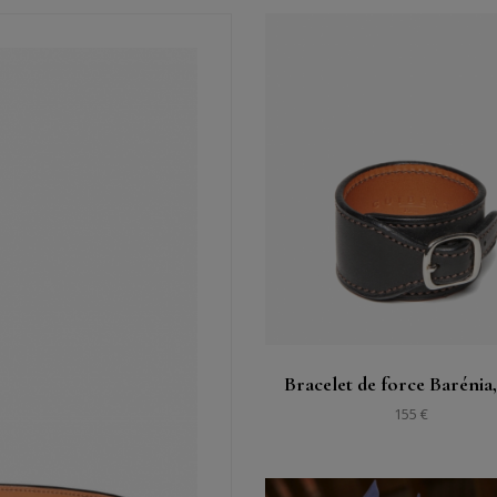
購入する
見る
Bracelet de force Barénia,
155 €
る