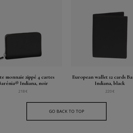
購入する
購入する
見る
見る
te monnaie zippé 4 cartes
European wallet 12 cards B
Barénia® Indiana, noir
Indiana, black
218 €
220 €
GO BACK TO TOP