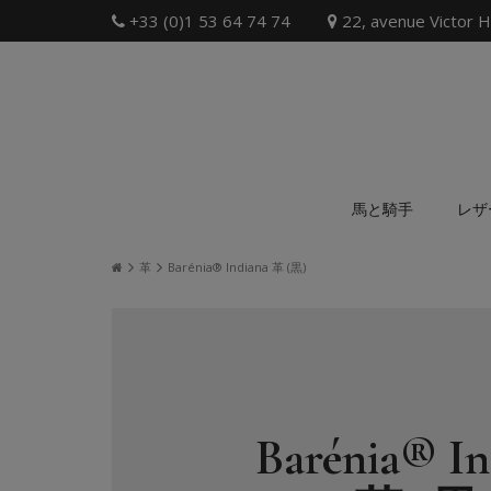
+33 (0)1 53 64 74 74
22, avenue Victor H
馬と騎手
レザ
革
Barénia® Indiana 革 (黒)
Barénia® In