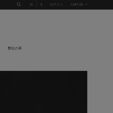
JA
€
ログイン
CART
(0)
弊社の革