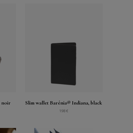
購入する
見る
 noir
Slim wallet Barénia® Indiana, black
198 €