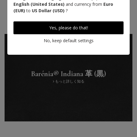
English (United States)
and currency from
Euro
(EUR)
to
US Dollar (USD)
?
Yes, please do that!
No, keep default settings
Barénia® Indiana 革 (黒)
もっと詳しく知る