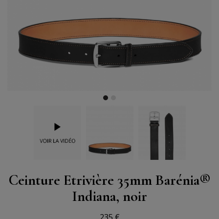
Ceinture Etrivière 35mm Barénia®
Indiana, noir
235 €