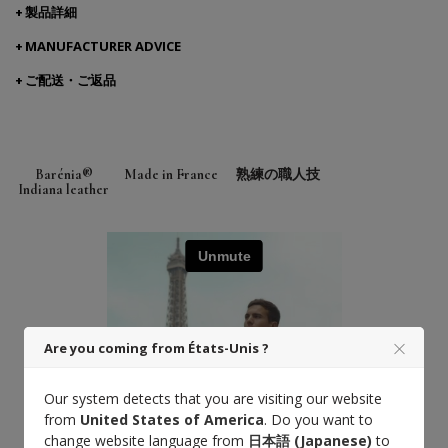
製品詳細
MANUFACTURER ADVICE
ご配送・ご返品
Barénia®
Made in France
熟練の職人技
Indiana leather
Are you coming from États-Unis ?
Our system detects that you are visiting our website
from
United States of America
. Do you want to
change website language from
日本語 (Japanese)
to