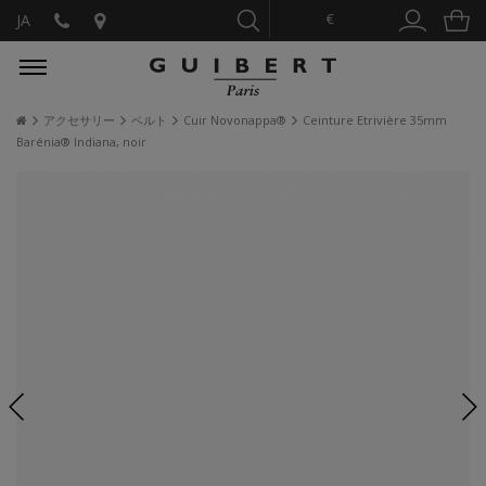
€
JA
アクセサリー
ベルト
Cuir Novonappa®
Ceinture Etrivière 35mm
Barénia® Indiana, noir