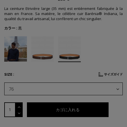
La ceinture Etrivière large (35 mm) est entièrement fabriquée à la
main en France. Sa matière, le célèbre cuir Barénia® Indiana, la
qualité du travail artisanal, lui confèrent un chic singulier.
カラー :
黒
SIZE :
サイズガイド
76
カゴに入れる