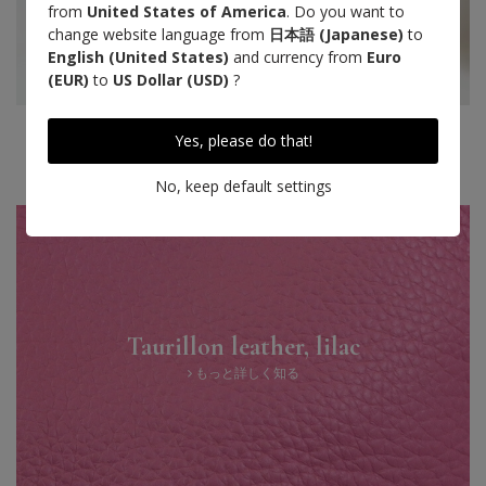
from
United States of America
. Do you want to
change website language from
日本語 (Japanese)
to
English (United States)
and currency from
Euro
(EUR)
to
US Dollar (USD)
?
Yes, please do that!
No, keep default settings
Taurillon leather, lilac
もっと詳しく知る