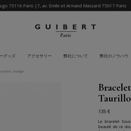
ugo 75116 Paris |7, av. Emile et Armand Massard 75017 Paris
ーグッズ
アクセサリー
弊社について
弊社のノウハウ
aurillon, orange
Bracelet
Taurill
135 €
Le bracelet Sous
beauté de ce doubl