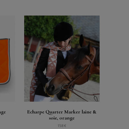
購入する
見る
nge
Echarpe Quarter Marker laine &
soie, orange
158 €