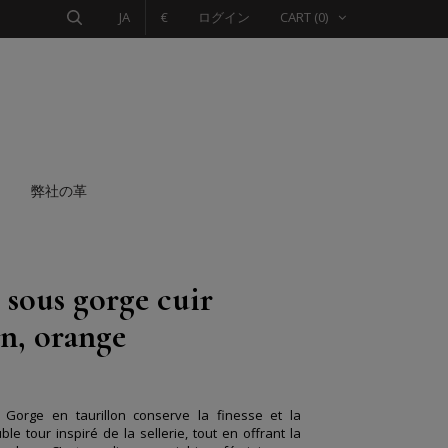
JA
€
ログイン
CART
(0)
弊社の革
 sous gorge cuir
on, orange
 Gorge en taurillon conserve la finesse et la
e tour inspiré de la sellerie, tout en offrant la