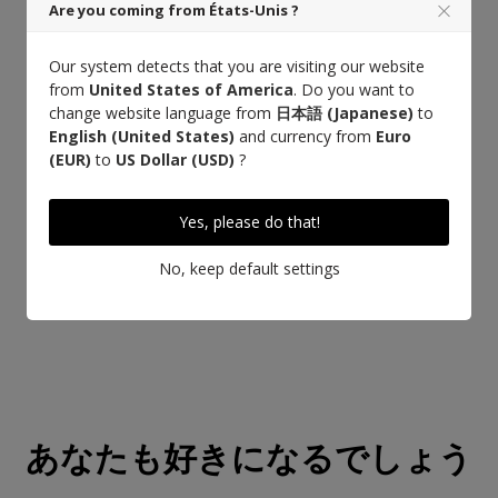
Are you coming from États-Unis ?
Our system detects that you are visiting our website
from
United States of America
. Do you want to
change website language from
日本語 (Japanese)
to
English (United States)
and currency from
Euro
(EUR)
to
US Dollar (USD)
?
Yes, please do that!
No, keep default settings
あなたも好きになるでしょう