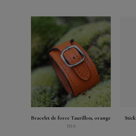
購入する
見る
Bracelet de force Taurillon, orange
Stick
155 €