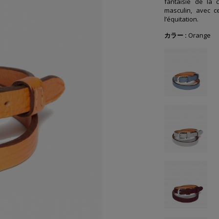
fantaisie de la 
masculin, avec ce
l’équitation.
カラー :
Orange