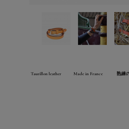
Taurillon leather
Made in France
熟練
Designed in Paris