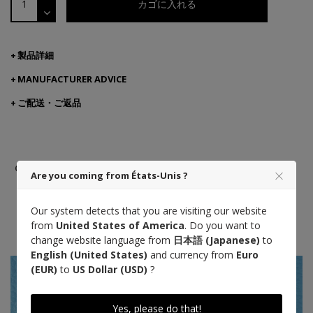
カゴに入れる
製品詳細
MANUFACTURER ADVICE
ご配送・ご返品
Cuir Taurillon
Made in France
熟練の職人技
Are you coming from États-Unis ?
Designed in Paris
Our system detects that you are visiting our website
from
United States of America
. Do you want to
Saddle Stitch
change website language from
日本語 (Japanese)
to
English (United States)
and currency from
Euro
(EUR)
to
US Dollar (USD)
?
Yes, please do that!