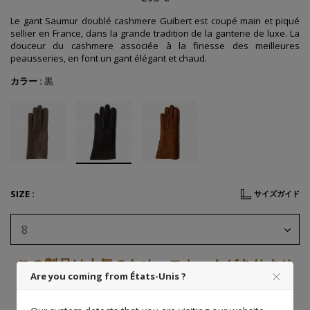
Le gant Saumur doublé cashmere Guibert est coupé main et piqué
sellier en France, dans la grande tradition de la ganterie de luxe. La
douceur du cashmere associée à la finesse des meilleures
peausseries, en font un gant élégant et chaud.
カラー :
黒
SIZE :
サイズガイド
8
この製品は人気のため、ストックがありませ
Are you coming from États-Unis ?
ん！
しかし、それは他の組み合わせで利用可能です