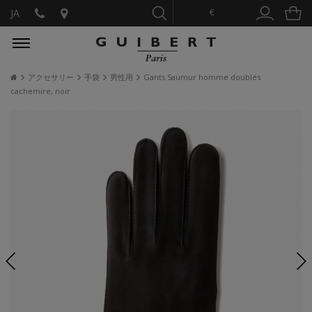
€
JA
アクセサリー
手袋
男性用
Gants Saumur homme doublés
cachemire, noir