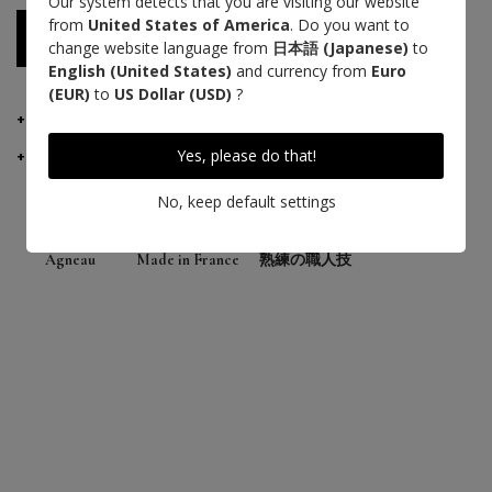
Our system detects that you are visiting our website
from
United States of America
. Do you want to
ストックが入ったらお知らせしてほしい！
change website language from
日本語 (Japanese)
to
English (United States)
and currency from
Euro
(EUR)
to
US Dollar (USD)
?
製品詳細
Yes, please do that!
ご配送・ご返品
No, keep default settings
Agneau
Made in France
熟練の職人技