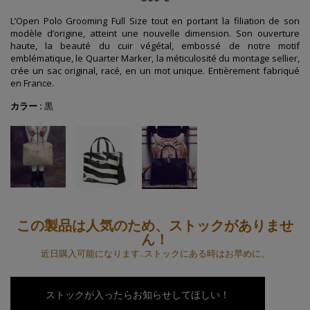
L’Open Polo Grooming Full Size tout en portant la filiation de son
modèle d’origine, atteint une nouvelle dimension. Son ouverture
haute, la beauté du cuir végétal, embossé de notre motif
emblématique, le Quarter Marker, la méticulosité du montage sellier,
crée un sac original, racé, en un mot unique. Entièrement fabriqué
en France.
カラー :
黒
この製品は人気のため、ストックがありませ
ん！
近日購入可能になります..ストックにある時はお早めに。
ストックが入ったらお知らせしてほしい！