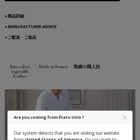
製品詳細
MANUFACTURER ADVICE
ご配送・ご返品
Extra-slow
Made in France
熟練の職人技
vegetable
leather
Are you coming from États-Unis ?
Our system detects that you are visiting our website
from
United States of America
. Do you want to