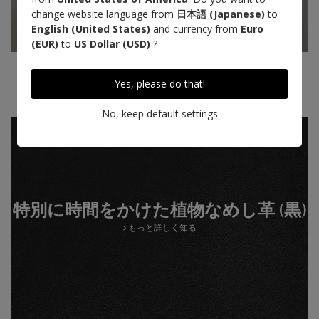
change website language from
日本語 (Japanese)
to
English (United States)
and currency from
Euro
(EUR)
to
US Dollar (USD)
?
Designed in Paris
Yes, please do that!
Made in Nouvelle Aquitaine
No, keep default settings
特別に時間をかけた植物なめし革 (黒)
もっと詳しく知る