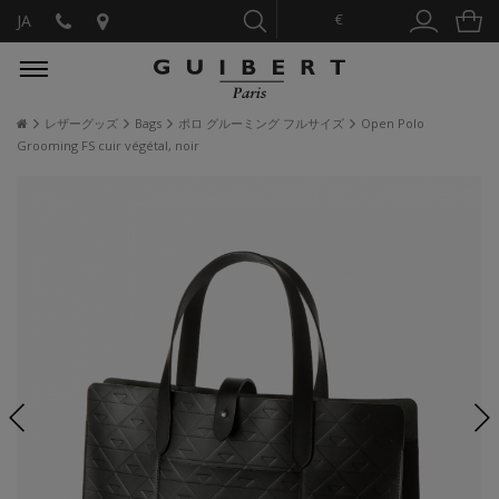
€
JA
レザーグッズ
Bags
ポロ グルーミング フルサイズ
Open Polo
Grooming FS cuir végétal, noir