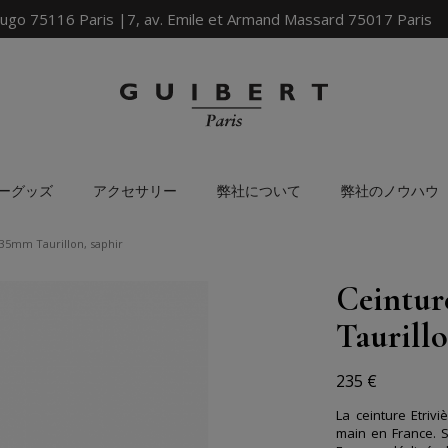
ugo 75116 Paris |7, av. Emile et Armand Massard 75017 Paris
ーグッズ
アクセサリー
弊社について
弊社のノウハウ
 35mm Taurillon, saphir
Ceintur
Taurillo
235 €
La ceinture Etriv
main en France. S