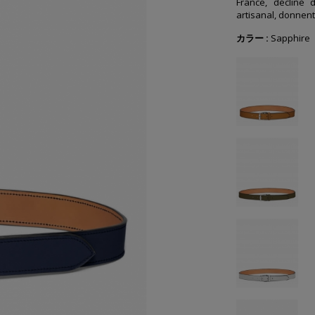
France, décliné d
artisanal, donnen
カラー :
Sapphire