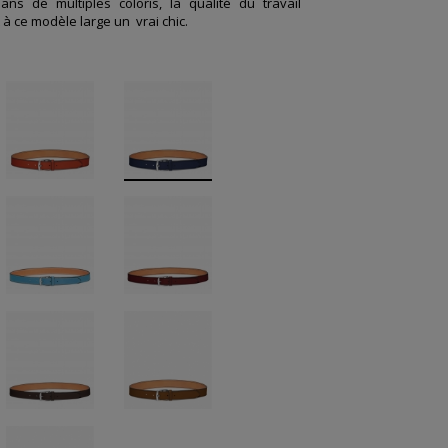
ans de multiples coloris, la qualité du travail
t à ce modèle large un
vrai chic.