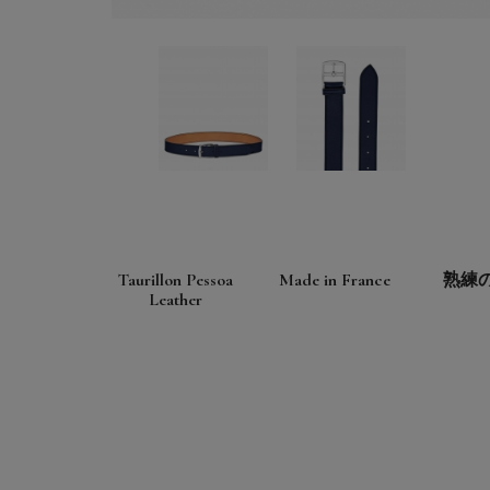
Taurillon Pessoa
Made in France
熟練
Leather