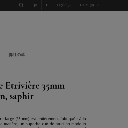
JA
€
ログイン
CART
(0)
弊社の革
e Etrivière 35mm
n, saphir
ière large (35 mm) est entièrement fabriquée à la
a matière, un superbe cuir de taurillon made in