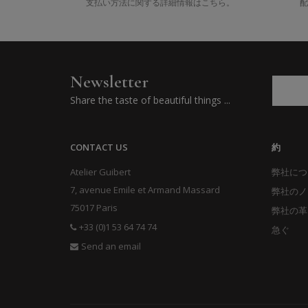
支払い方法に関する詳細情報はこちら。
配
Newsletter
Share the taste of beautiful things ...
CONTACT US
約
Atelier Guibert
弊社につ
7, avenue Emile et Armand Massard
弊社のノ
75017 Paris
弊社の革
+33 (0)1 53 64 74 74
急ぐ
Send an email