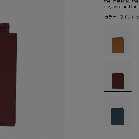
the material, the
elegance and funct
カラー :
ワインレ