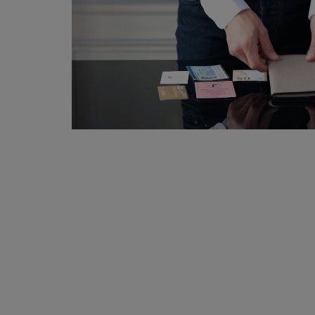
Tanned in the South West of
France (Aquitaine)