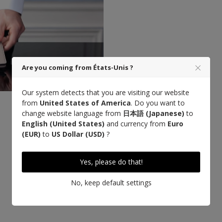
Are you coming from États-Unis ?
Our system detects that you are visiting our website
from
United States of America
. Do you want to
change website language from
日本語 (Japanese)
to
Designed in Paris
English (United States)
and currency from
Euro
(EUR)
to
US Dollar (USD)
?
Yes, please do that!
No, keep default settings