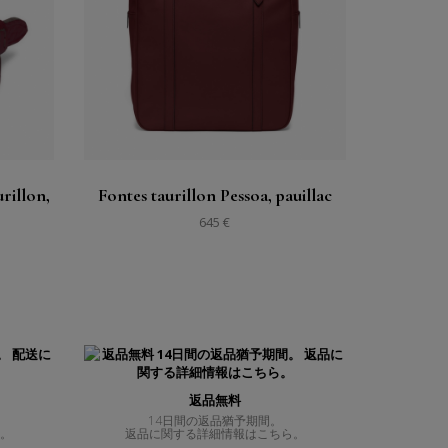
購入する
見る
rillon,
Fontes taurillon Pessoa, pauillac
645 €
返品無料
14日間の返品猶予期間。
ら。
返品に関する詳細情報はこちら。