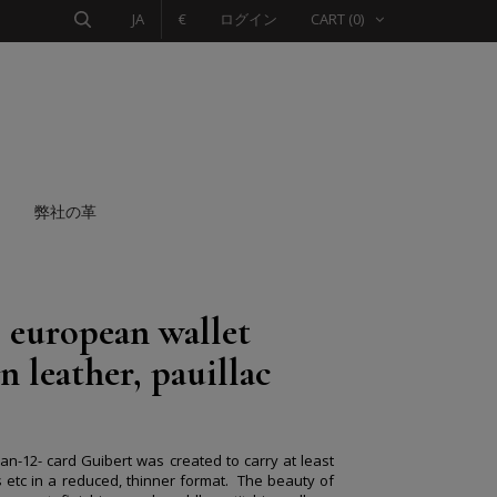
JA
€
ログイン
CART
(0)
弊社の革
s european wallet
n leather, pauillac
an-12- card Guibert was created to carry at least
s etc in a reduced, thinner format.
The beauty of