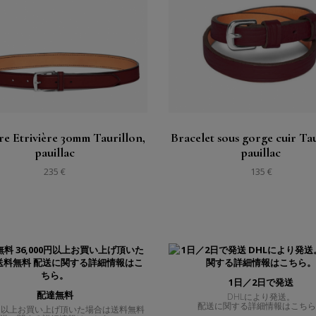
購入する
購入する
見る
見る
re Etrivière 30mm Taurillon,
Bracelet sous gorge cuir Tau
pauillac
pauillac
235 €
135 €
1日／2日で発送
配達無料
DHLにより発送。
配送に関する詳細情報はこち
00円以上お買い上げ頂いた場合は送料無料