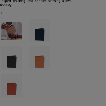
 expert finishing and saddler stitching allows
ionality.
ッド