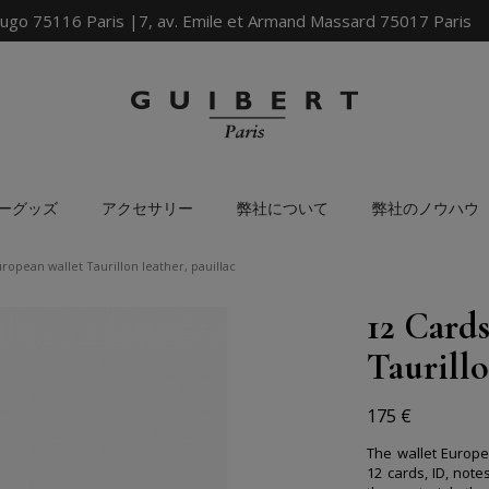
ugo 75116 Paris |7, av. Emile et Armand Massard 75017 Paris
ーグッズ
アクセサリー
弊社について
弊社のノウハウ
ropean wallet Taurillon leather, pauillac
12 Card
Taurillo
175 €
The wallet Europe
12 cards, ID, note