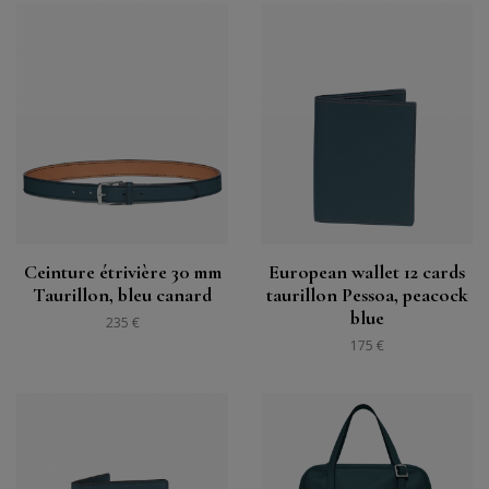
Ceinture étrivière 30 mm
European wallet 12 cards
Taurillon, bleu canard
taurillon Pessoa, peacock
blue
235 €
175 €