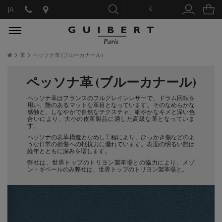
€
JA
革
ペッソナ革 (ブルーカナール)
ペッソナ革 (ブルーカナール)
ペッソナ革はフランスのフルグレインレザーで、ドラム回転を
用い、艶のあるマットな革目となっています。そのなめらかな
感触と、しなやかで自然なテクスチャ、細やかなキメと深い色
合いにより、大小の皮革製品に適した高級な革となっていま
す。
ペッソナの表革構造となめし工程により、ひっかき傷などのよ
うな日常の損傷への抵抗力に優れています。表面の明るい艶は
経年とともに深みを増します。
弊社は、世界トップのトリヨン製革場との協力により、メゾ
ン・ギベールのみ弊社は、世界トップのトリヨン製革場と。