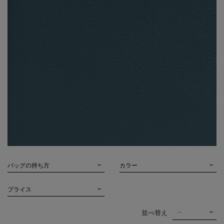
バッグの持ち方
カラー
プライス
--
並べ替え