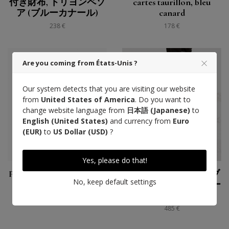
付き財布, トリヨンペソ
cartes taurillon, bleu
ア (ブルーカナール)
canard
238 €
178 €
Are you coming from États-Unis ?
Our system detects that you are visiting our website
from
United States of America
. Do you want to
change website language from
日本語 (Japanese)
to
English (United States)
and currency from
Euro
(EUR)
to
US Dollar (USD)
?
Yes, please do that!
Pochette taurillon Pessoa,
ポロ グルーミング コブ
No, keep default settings
bleu canard
トリヨン ペソア, ブルー
カナール
160 €
485 €