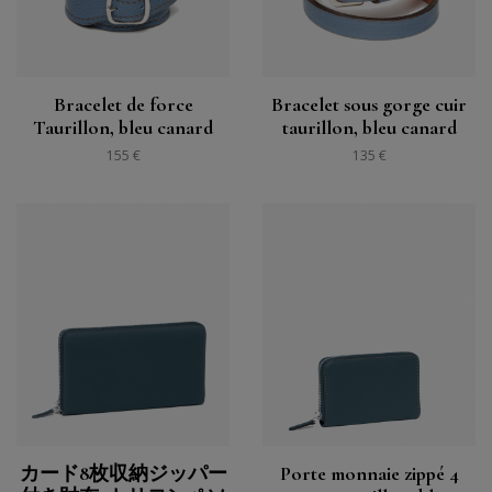
Bracelet de force
Bracelet sous gorge cuir
Taurillon, bleu canard
taurillon, bleu canard
155 €
135 €
カード8枚収納ジッパー
Porte monnaie zippé 4