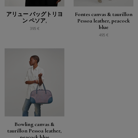
アリュー バッグトリヨ
Fontes canvas & taurillon
ン ペソア,
Pessoa leather, peacock
blue
395 €
495 €
Bowling canvas &
taurillon Pessoa leather,
peacock blue