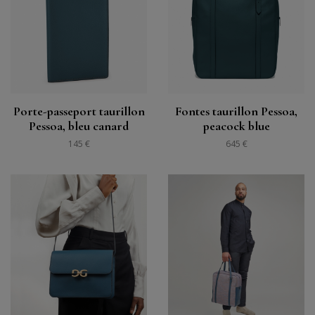
Porte-passeport taurillon
Fontes taurillon Pessoa,
Pessoa, bleu canard
peacock blue
145 €
645 €