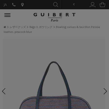
€
JA
レザーグッズ
Bags
ボウリング
Bowling canvas & taurillon Pessoa
leather, peacock blue