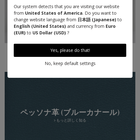
Our system detects that you are visiting our website
from
United States of America
. Do you want to
change website language from
日本語 (Japanese)
to
English (United States)
and currency from
Euro
(EUR)
to
US Dollar (USD)
?
Yes, please do that!
Handmade
Designed in Paris
No, keep default settings
ペッソナ革 (ブルーカナール)
もっと詳しく知る