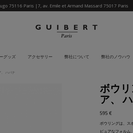
ugo 75116 Paris |7, av. Emile et Armand Massard 75017 Paris
ーグッズ
アクセサリー
弊社について
弊社のノウハウ
ア、 ハバナ
ボウリ
ア、 
595 €
ボウリングは、ス
ピュアなフォルム