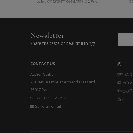
支払い方法に関する詳細情報はこちら。
配
Newsletter
Share the taste of beautiful things ...
CONTACT US
約
Atelier Guibert
弊社につ
7, avenue Emile et Armand Massard
弊社のノ
75017 Paris
弊社の革
+33 (0)1 53 64 74 74
急ぐ
Send an email