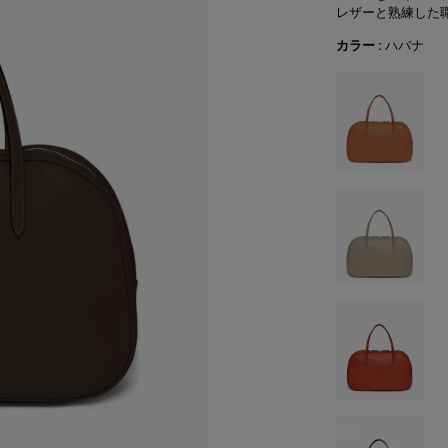
レザーと熟練した
カラー :
ハバナ