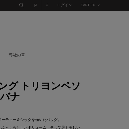
JA
€
ログイン
CART
(0)
弊社の革
ング トリヨンペソ
ハバナ
ポーティー＆シックを極めたバッグ。
、ふっくらとしたボリューム、そして最も美しい