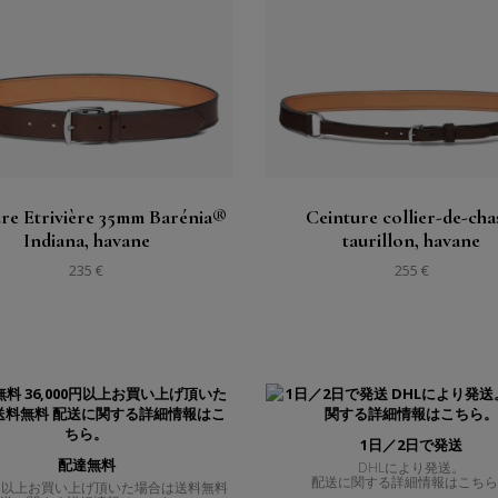
購入する
購入する
見る
見る
re Etrivière 35mm Barénia®
Ceinture collier-de-cha
Indiana, havane
taurillon, havane
235 €
255 €
1日／2日で発送
配達無料
DHLにより発送。
配送に関する詳細情報はこち
00円以上お買い上げ頂いた場合は送料無料