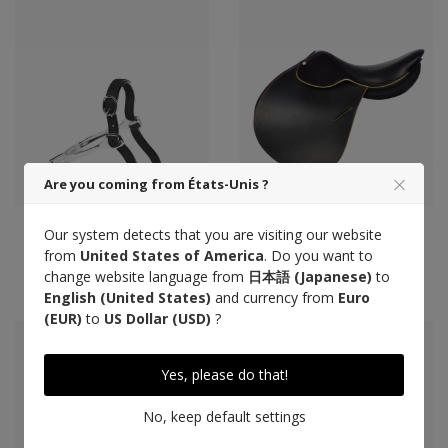
Are you coming from États-Unis ?
Lanières éperons, noir
GNY x GP saddle,
Our system detects that you are visiting our website
vegetable leather
from
United States of America
. Do you want to
54 €
change website language from
日本語 (Japanese)
to
6 450 €
English (United States)
and currency from
Euro
(EUR)
to
US Dollar (USD)
?
Yes, please do that!
No, keep default settings