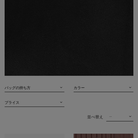
バッグの持ち方
カラー
プライス
--
並べ替え