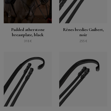
Padded atherstone
Rênes bredies Guibert,
breastplate, black
noir
318 €
255 €