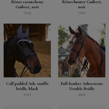
Rênes caoutchouc
Rênes hunter Guibert,
Guibert, noir
noir
130 €
130 €
Calf padded Ath. snaffle
Full-leather Atherstone
bridle, black
Double Bridle
370 €
400 €