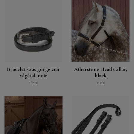
Bracelet sous gorge cuir
Atherstone Head collar,
végétal, noir
black
125 €
318 €