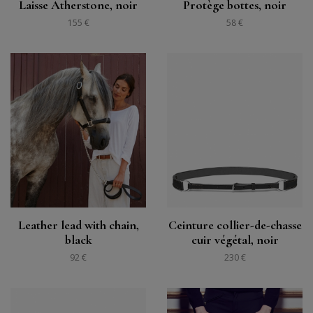
Laisse Atherstone, noir
Protège bottes, noir
155 €
58 €
Leather lead with chain,
Ceinture collier-de-chasse
black
cuir végétal, noir
92 €
230 €