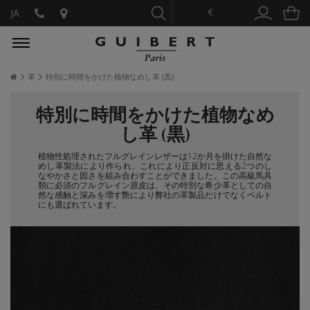
€
JA
革
特別に時間をかけた植物なめし革 (黒)
特別に時間をかけた植物なめ
し革 (黒)
植物性処理されたフルグレインレザーは12か月を掛けた自然な
めし革製法により作られ、これにより正反対に思える2つのし
なやかさと固さを組み合わすことができました。この高級馬具
類に必須のフルグレイン原皮は、その特別な希少革としての自
然な感触と深みを増す艶により弊社の革製品だけでなくベルト
にも選ばれています。