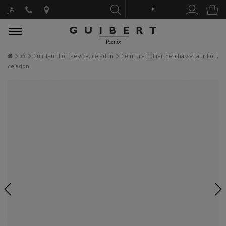
€
JA
革
Cuir taurillon Pessoa, celadon
Ceinture collier-de-chasse taurillon,
celadon