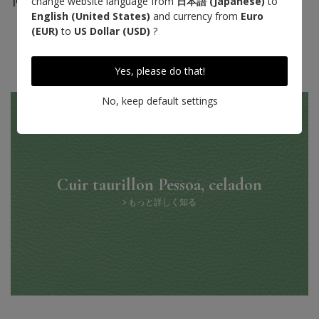
change website language from
日本語 (Japanese)
to
Pessoa Leather
English (United States)
and currency from
Euro
(EUR)
to
US Dollar (USD)
?
Yes, please do that!
No, keep default settings
Cuir taurillon Pessoa, celadon
もっと詳しく知る