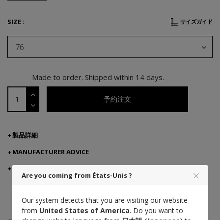
SIZE :
サイズガイド
76
Made to order. Shipped within 14 days.
予約注文
製品詳細
MANUFACTURER ADVICE
ご配送・ご返品
Are you coming from États-Unis ?
Our system detects that you are visiting our website
from
United States of America
. Do you want to
Taurillon
Made in France
熟練の職人技