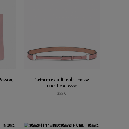
購入する
見る
Pessoa,
Ceinture collier-de-chasse
taurillon, rose
255 €