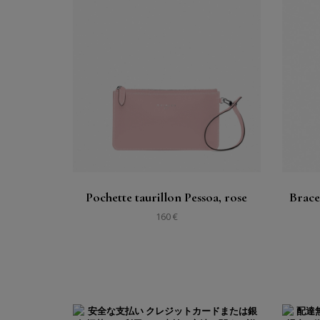
購入する
見る
Pochette taurillon Pessoa, rose
Brace
160 €