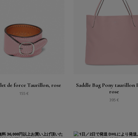
購入する
購入する
見る
見る
let de force Taurillon, rose
Saddle Bag Pony taurillon 
rose
155 €
395 €