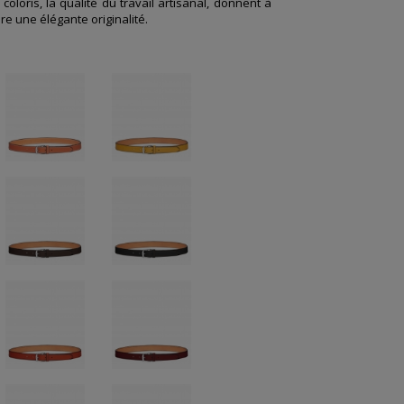
coloris, la qualité du travail artisanal, donnent à
ire une
élégante originalité
.