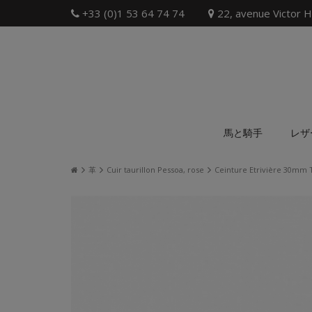
+33 (0)1 53 64 74 74
22, avenue Victor H
馬と騎手
レザ
革
Cuir taurillon Pessoa, rose
Ceinture Etrivière 30mm T