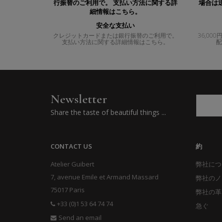
安全な支払い
クレジットカードまたは銀行振替のご利用で。
36,0
支払い方法に関する詳細情報はこちら。
配
Newsletter
Share the taste of beautiful things ...
CONTACT US
約
Atelier Guibert
弊社につ
7, avenue Emile et Armand Massard
弊社のノ
75017 Paris
弊社の革
+33 (0)1 53 64 74 74
急ぐ
Send an email