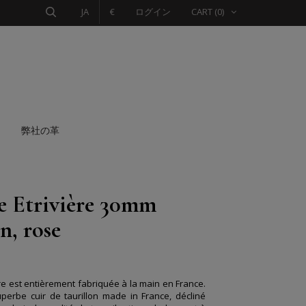
JA
€
ログイン
CART
(0)
弊社の革
e Etrivière 30mm
n, rose
ère est entièrement fabriquée à la main en France.
perbe cuir de taurillon made in France, décliné