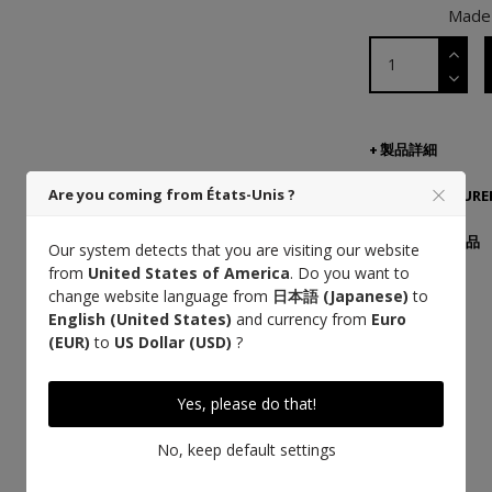
Made 
製品詳細
Are you coming from États-Unis ?
MANUFACTURER
ご配送・ご返品
Our system detects that you are visiting our website
from
United States of America
. Do you want to
change website language from
日本語 (Japanese)
to
English (United States)
and currency from
Euro
(EUR)
to
US Dollar (USD)
?
Yes, please do that!
No, keep default settings