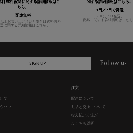
1日／2日で発送
配達無料
DHLにより発送。
配送に関する詳細情報はこち
00円以上お買い上げ頂いた場合は送料無料
送に関する詳細情報はこちら。
Follow us
SIGN UP
注文
いて
配達について
ウハウ
返品と交換について
な支払い方法が
よくある質問