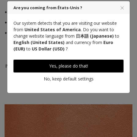
Are you coming from États-Unis ?
製品詳細
MANUFACTURER ADVICE
Our system detects that you are visiting our website
from
United States of America
. Do you want to
ご配送・ご返品
change website language from
日本語 (Japanese)
to
English (United States)
and currency from
Euro
(EUR)
to
US Dollar (USD)
?
Taurillon
Made in France
熟練の職人技
Yes, please do that!
Pessoa Leather
No, keep default settings
Saddle stitch
High quality thread