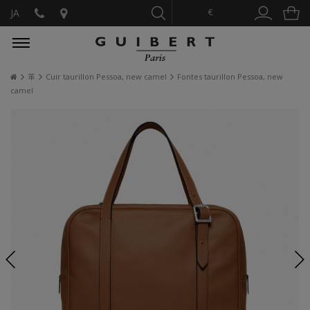
€
JA
革
Cuir taurillon Pessoa, new camel
Fontes taurillon Pessoa, new
camel