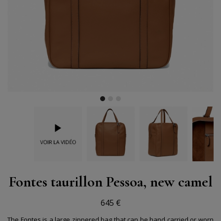
Fontes taurillon Pessoa, new camel
645 €
The Fontes is a large zippered bag that can be hand carried or worn