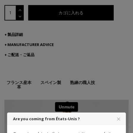
カゴに入れる
製品詳細
MANUFACTURER ADVICE
ご配送・ご返品
フランス産本
スペイン製
熟練の職人技
革
Are you coming from États-Unis ?