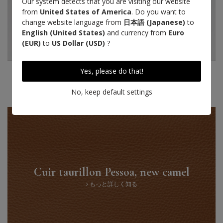
Our system detects that you are visiting our website
from
United States of America
. Do you want to
change website language from
日本語 (Japanese)
to
English (United States)
and currency from
Euro
(EUR)
to
US Dollar (USD)
?
Yes, please do that!
No, keep default settings
Cuir taurillon Pessoa, new camel
もっと詳しく知る