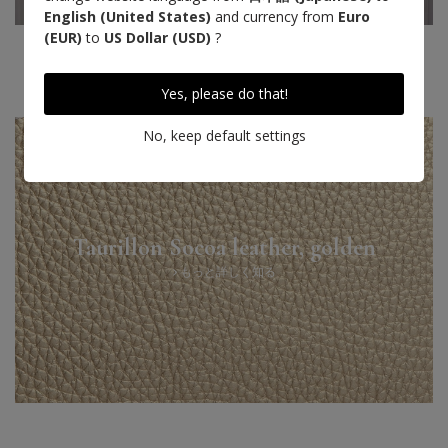
English (United States)
and currency from
Euro
(EUR)
to
US Dollar (USD)
?
Designed in Paris
Made in Nouvelle Aquitaine
Yes, please do that!
No, keep default settings
Taurillon Socoa leather, golden
もっと詳しく知る