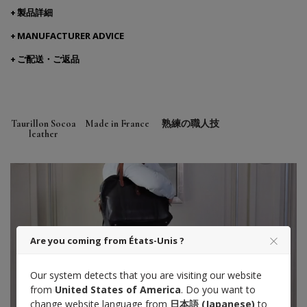
製品詳細
MANUFACTURER ADVICE
ご配送・ご返品
Taurillon Socoa
Made in France
熟練の職人技
leather
Are you coming from États-Unis ?
Our system detects that you are visiting our website
from
United States of America
. Do you want to
change website language from
日本語 (Japanese)
to